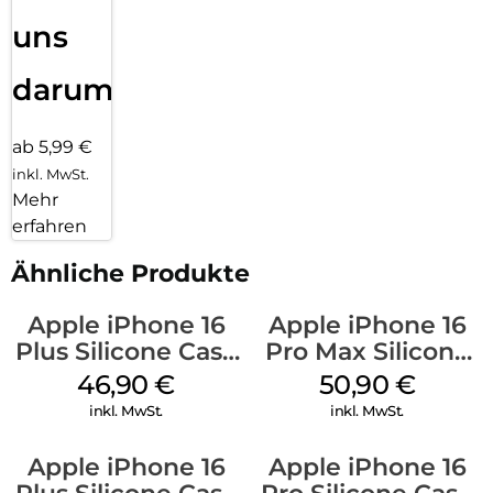
uns
darum!
ab 5,99 €
inkl. MwSt.
Mehr
erfahren
Ähnliche Produkte
Apple iPhone 16
Apple iPhone 16
Plus Silicone Case
Pro Max Silicone
MagSafe Stone
Case MagSafe
46,90
€
50,90
€
Gray
Denim
inkl. MwSt.
inkl. MwSt.
Apple iPhone 16
Apple iPhone 16