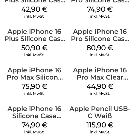
Plus Silicone Case
Pro Silicone Case
MagSafe Plum
MagSafe Black
42,90
€
74,90
€
inkl. MwSt.
inkl. MwSt.
Apple iPhone 16
Apple iPhone 16
Plus Silicone Case
Pro Silicone Case
MagSafe Lake
MagSafe Stone
50,90
€
80,90
€
Green
Gray
inkl. MwSt.
inkl. MwSt.
Apple iPhone 16
Apple iPhone 16
Pro Max Silicone
Pro Max Clear
Case MagSafe
Case MagSafe
75,90
€
44,90
€
Stone Gray
Transparent
inkl. MwSt.
inkl. MwSt.
Apple iPhone 16
Apple Pencil USB-
Silicone Case
C Weiß
MagSafe Black
74,90
€
115,90
€
inkl. MwSt.
inkl. MwSt.