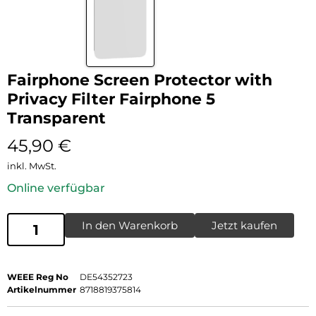
Fairphone Screen Protector with
Privacy Filter Fairphone 5
Transparent
45,90
€
inkl. MwSt.
Online verfügbar
In den Warenkorb
Jetzt kaufen
WEEE Reg No
DE54352723
Artikelnummer
8718819375814