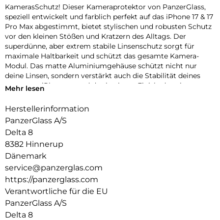
KamerasSchutz! Dieser Kameraprotektor von PanzerGlass,
speziell entwickelt und farblich perfekt auf das iPhone 17 & 17
Pro Max abgestimmt, bietet stylischen und robusten Schutz
vor den kleinen Stößen und Kratzern des Alltags. Der
superdünne, aber extrem stabile Linsenschutz sorgt für
maximale Haltbarkeit und schützt das gesamte Kamera-
Modul. Das matte Aluminiumgehäuse schützt nicht nur
deine Linsen, sondern verstärkt auch die Stabilität deines
gesamten iPhones – und das in einem Finish, das nie
Mehr lesen
verblasst! Erhältlich in drei wunderschönen,
geräteabgestimmten Farben: Silver, Deep Blue und Cosmic
Herstellerinformation
Orange. Und klar – die Installation ist kinderleicht und sitzt
PanzerGlass A/S
perfekt. Der farblich abgestimmte Fender von PanzerGlass
Delta 8
schützt dein iPhone mit einzigartigem Kameraschutz – echt
8382 Hinnerup
stark, echt du.
Dänemark
Der Global Recycled Standard (GRS) = Die GRS ist eine
service@panzerglas.com
internationale Produktnorm, die Anforderungen an recycelte
https://panzerglass.com
Materialien definiert, z.B. in Bezug auf Rückverfolgbarkeit,
chemische Inhaltsstoffe und Umweltauswirkungen.
Verantwortliche für die EU
PanzerGlass A/S
Delta 8