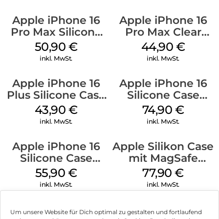
Apple iPhone 16
Apple iPhone 16
Pro Max Silicone
Pro Max Clear
Case MagSafe
Case MagSafe
50,90
€
44,90
€
Denim
Transparent
inkl. MwSt.
inkl. MwSt.
Apple iPhone 16
Apple iPhone 16
Plus Silicone Case
Silicone Case
MagSafe Black
MagSafe Lake
43,90
€
74,90
€
Green
inkl. MwSt.
inkl. MwSt.
Apple iPhone 16
Apple Silikon Case
Silicone Case
mit MagSafe
MagSafe Plum
iPhone 14 Pro
55,90
€
77,90
€
(PRODUCT)RED
inkl. MwSt.
inkl. MwSt.
Um unsere Website für Dich optimal zu gestalten und fortlaufend