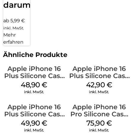
darum!
ab 5,99 €
inkl. MwSt.
Mehr
erfahren
Ähnliche Produkte
Apple iPhone 16
Apple iPhone 16
Plus Silicone Case
Plus Silicone Case
MagSafe Denim
MagSafe Plum
48,90
€
42,90
€
inkl. MwSt.
inkl. MwSt.
Apple iPhone 16
Apple iPhone 16
Plus Silicone Case
Pro Silicone Case
MagSafe Lake
MagSafe Stone
49,90
€
75,90
€
Green
Gray
inkl. MwSt.
inkl. MwSt.