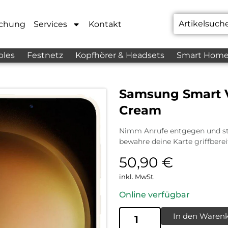
chung
Services
Kontakt
bles
Festnetz
Kopfhörer & Headsets
Smart Hom
Samsung Smart V
Cream
Nimm Anrufe entgegen und steu
bewahre deine Karte griffberei
50,90
€
inkl. MwSt.
Online verfügbar
In den Waren