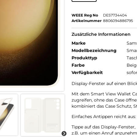
WEEE Reg No
DE57734404
Artikelnummer
8806094886795
Zusätzliche Informationen
Marke
Sam
Modellbezeichnung
Smar
Produkttyp
Tasc
Farbe
Beig
Verfügbarkeit
sofo
Display-Fenster auf einen Blick
Mit dem Smart View Wallet Cas
zugreifen, ohne das Case öffne
kombiniert das Case Schutz, S
Einfaches Antippen reicht aus:
Tippe auf das Display-Fenster
z.B. um einen Anruf anzunehm