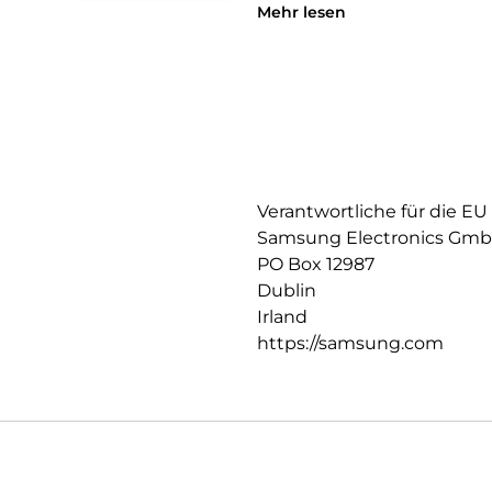
geschlossen ist.
Mehr lesen
Mit deinem Smartphone Wicht
Stecke deine häufig genutzte K
griffbereit und gut verstaut ist
Verantwortliche für die EU
Samsung Electronics Gm
PO Box 12987
Dublin
Irland
https://samsung.com