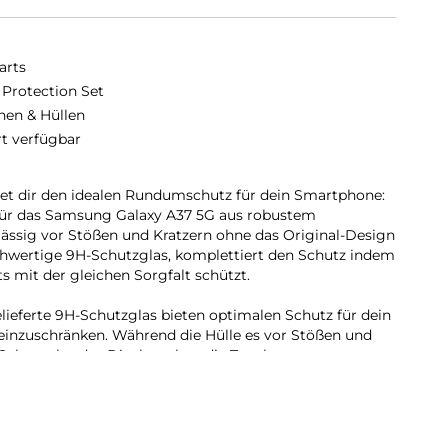
arts
 Protection Set
hen & Hüllen
rt verfügbar
tet dir den idealen Rundumschutz für dein Smartphone:
 für das Samsung Galaxy A37 5G aus robustem
lässig vor Stößen und Kratzern ohne das Original-Design
chwertige 9H-Schutzglas, komplettiert den Schutz indem
s mit der gleichen Sorgfalt schützt.
lieferte 9H-Schutzglas bieten optimalen Schutz für dein
 einzuschränken. Während die Hülle es vor Stößen und
 Schutzglas das Display, ohne die Touchscreen-
tigen. Erlebe uneingeschränkte Nutzung und maximalen
z und Ästhetik mit unserer Hülle. Die Transparenz der