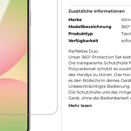
Zusätzliche Informationen
Marke
4Sm
Modellbezeichnung
360°
Produkttyp
Tasc
Verfügbarkeit
sofo
Perfektes Duo:
Unser 360° Protection Set bie
Die transparente Schutzhülle
Polycarbonat schützt es zuver
des Handys zu stören. Das ho
es den Bildschirm deines Gerät
Unbeeinträchtigte Bedienung:
Die Schutzhülle und das mitge
Gerät, ohne die Bedienbarkeit
Kratzern bewahrt, schützt das
Mehr lesen
Funktionalität zu beeinträch
Schutz in einem Produkt.
Transparente Eleganz:
Entdecke den Vorteil von Schut