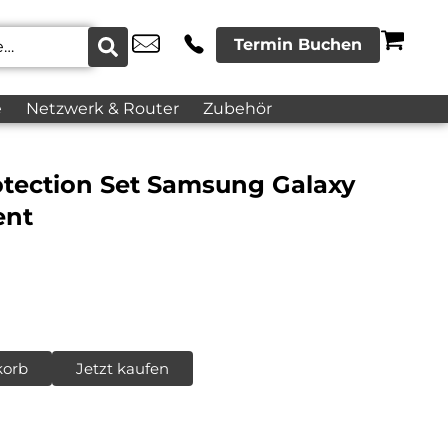
Termin Buchen
e
Netzwerk & Router
Zubehör
otection Set Samsung Galaxy
ent
korb
Jetzt kaufen