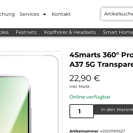
chung
Services
Kontakt
bles
Festnetz
Kopfhörer & Headsets
Smart Hom
4Smarts 360° Pr
A37 5G Transpar
22,90
€
inkl. MwSt.
Online verfügbar
In den Waren
Artikelnummer
4252011913527