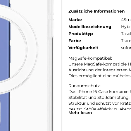
Zusätzliche Informationen
Marke
4Sm
Modellbezeichnung
Hybr
Produkttyp
Tasc
Farbe
Tran
Verfügbarkeit
sofo
MagSafe-kompatibel:
Unsere MagSafe-kompatible Han
Ausrichtung der integrierten 
Dies ermöglicht eine mühelose
Rundumschutz:
Das iPhone 16 Case kombiniert
Stabilität und Stoßdämpfung. 
Struktur und schützt vor Krat
besitzt, Stöße effektiv zu abs
Mehr lesen
schützen.
Transparente Eleganz:
Unsere transparente iPhone 16