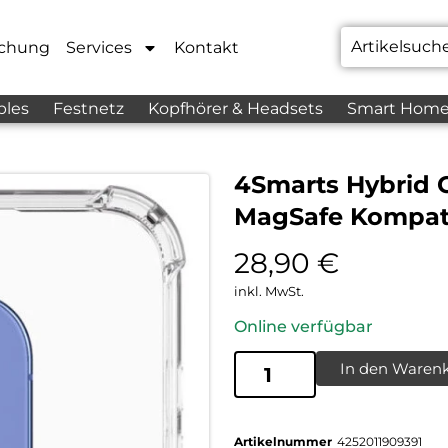
chung
Services
Kontakt
bles
Festnetz
Kopfhörer & Headsets
Smart Hom
4Smarts Hybrid C
MagSafe Kompati
28,90
€
inkl. MwSt.
Online verfügbar
In den Waren
Artikelnummer
4252011909391