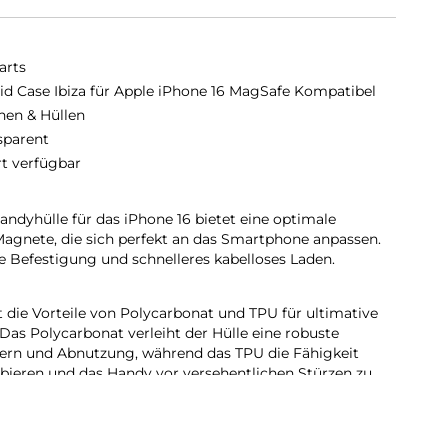
arts
id Case Ibiza für Apple iPhone 16 MagSafe Kompatibel
hen & Hüllen
sparent
rt verfügbar
dyhülle für das iPhone 16 bietet eine optimale
Magnete, die sich perfekt an das Smartphone anpassen.
 Befestigung und schnelleres kabelloses Laden.
 die Vorteile von Polycarbonat und TPU für ultimative
Das Polycarbonat verleiht der Hülle eine robuste
zern und Abnutzung, während das TPU die Fähigkeit
orbieren und das Handy vor versehentlichen Stürzen zu
 Schutzhülle bewahrt das elegante und makellose