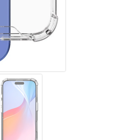
Design. Mit ihrem transparent
sichtbar, ohne Kompromisse b
Schutz, der das ästhetische E