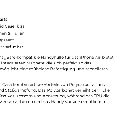
arts
id Case Ibiza
hen & Hüllen
sparent
rt verfügbar
agSafe-kompatible Handyhülle für das iPhone Air bietet
integrierten Magnete, die sich perfekt an das
möglicht eine mühelose Befestigung und schnelleres
 Case kombiniert die Vorteile von Polycarbonat und
 und Stoßdämpfung. Das Polycarbonat verleiht der Hülle
ützt vor Kratzern und Abnutzung, während das TPU die
tiv zu absorbieren und das Handy vor versehentlichen
transparente iPhone Air Schutzhülle bewahrt das
. Mit ihrem transparenten Design bleibt die Schönheit
 ohne Kompromisse beim Schutz einzugehen. Genieße den