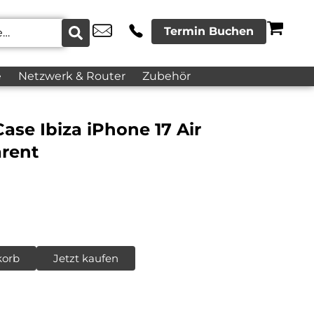
Termin Buchen
e
Netzwerk & Router
Zubehör
ase Ibiza iPhone 17 Air
rent
korb
Jetzt kaufen