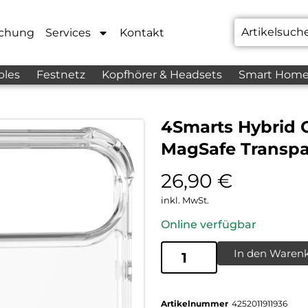
chung
Services
Kontakt
bles
Festnetz
Kopfhörer & Headsets
Smart Hom
4Smarts Hybrid C
MagSafe Transpa
26,90
€
inkl. MwSt.
Online verfügbar
In den Waren
Artikelnummer
4252011911936