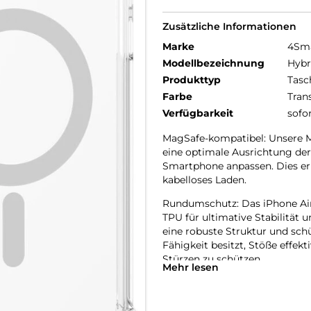
Zusätzliche Informationen
Marke
4Sm
Modellbezeichnung
Hybr
Produkttyp
Tasc
Farbe
Tran
Verfügbarkeit
sofo
MagSafe-kompatibel: Unsere M
eine optimale Ausrichtung der 
Smartphone anpassen. Dies er
kabelloses Laden.
Rundumschutz: Das iPhone Air
TPU für ultimative Stabilität
eine robuste Struktur und sch
Fähigkeit besitzt, Stöße effek
Stürzen zu schützen.
Mehr lesen
Transparente Eleganz: Unsere 
elegante und makellose Design
deines Mobilgeräts sichtbar,