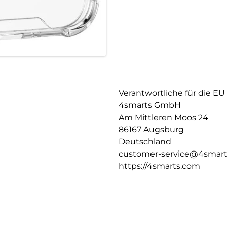
zuverlässigen Schutz, der das
unverändert lässt.
Passgenau & funktional: Diese 
uneingeschränkten Zugriff auf 
auch gut in der Hand und ist
sorgen für optimalen Bedienk
praktische Befestigung an Schl
Verantwortliche für die EU
4smarts GmbH
Am Mittleren Moos 24
86167 Augsburg
Deutschland
customer-service@4smar
https://4smarts.com