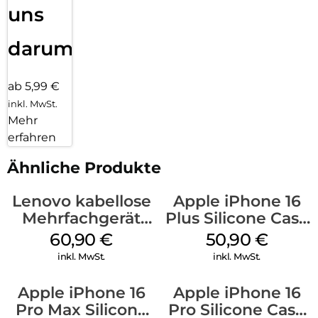
uns
darum!
ab 5,99 €
inkl. MwSt.
Mehr
erfahren
Ähnliche Produkte
Lenovo kabellose
Apple iPhone 16
Mehrfachgerät
Plus Silicone Case
Luna Grey
MagSafe Lake
60,90
€
50,90
€
Green
inkl. MwSt.
inkl. MwSt.
Apple iPhone 16
Apple iPhone 16
Pro Max Silicone
Pro Silicone Case