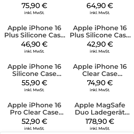
Case MagSafe
MagSafe Denim
75,90
€
64,90
€
Stone Gray
inkl. MwSt.
inkl. MwSt.
Apple iPhone 16
Apple iPhone 16
Plus Silicone Case
Plus Silicone Case
MagSafe Stone
MagSafe Plum
46,90
€
42,90
€
Gray
inkl. MwSt.
inkl. MwSt.
Apple iPhone 16
Apple iPhone 16
Silicone Case
Clear Case
MagSafe
MagSafe
55,90
€
74,90
€
Ultramarine
Transparent
inkl. MwSt.
inkl. MwSt.
Apple iPhone 16
Apple MagSafe
Pro Clear Case
Duo Ladegerät
MagSafe
Weiß
52,90
€
178,90
€
Transparent
inkl. MwSt.
inkl. MwSt.