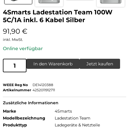
4Smarts Ladestation Team 100W
5C/1A inkl. 6 Kabel Silber
91,90
€
inkl. MwSt.
Online verfügbar
In den Warenkorb
Jetzt kaufen
WEEE Reg No
DE14120388
Artikelnummer
4252011912711
Zusätzliche Informationen
Marke
4Smarts
Modellbezeichnung
Ladestation Team
Produkttyp
Ladegeräte & Netzteile