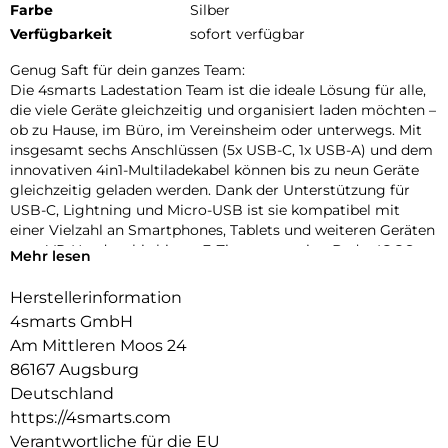
Farbe
Silber
Verfügbarkeit
sofort verfügbar
Genug Saft für dein ganzes Team:
Die 4smarts Ladestation Team ist die ideale Lösung für alle,
die viele Geräte gleichzeitig und organisiert laden möchten –
ob zu Hause, im Büro, im Vereinsheim oder unterwegs. Mit
insgesamt sechs Anschlüssen (5x USB-C, 1x USB-A) und dem
innovativen 4in1-Multiladekabel können bis zu neun Geräte
gleichzeitig geladen werden. Dank der Unterstützung für
USB-C, Lightning und Micro-USB ist sie kompatibel mit
einer Vielzahl an Smartphones, Tablets und weiteren Geräten
vom VR-Headset bis hin zu E-Zigaretten wie z.B. der IQOS –
Mehr lesen
von aktuellen Modellen bis hin zu älteren Ausführungen. Eine
praktische USB-Ladestation für mehrere Geräte, die für alle
Herstellerinformation
Einsatzzwecke geeignet ist.
4smarts GmbH
Ein echter Mehrwert: Kabel inklusive:
Am Mittleren Moos 24
Die Multi-Ladestation wird komplett mit fünf hochwertigen
86167 Augsburg
USB-C-Kabeln und einem 4in1-Multiladekabel geliefert.
Deutschland
Dieses flexible Kabel vereint Anschlüsse für USB-C, Micro-
https://4smarts.com
USB und Lightning und ermöglicht das gleichzeitige Laden
Verantwortliche für die EU
von bis zu vier verschiedenen Geräten. Die kurzen Kabel (25