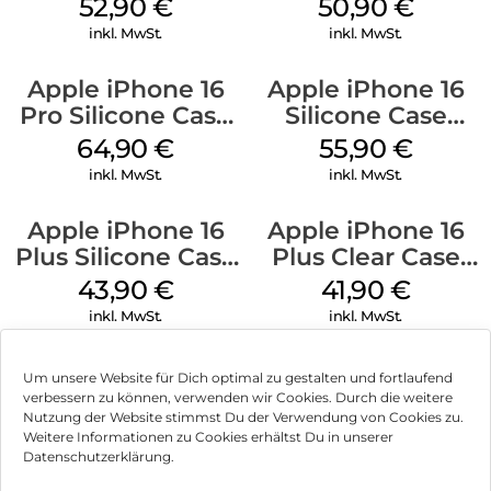
Case MagSafe
MagSafe Lake
52,90
€
50,90
€
Ultramarine
Green
inkl. MwSt.
inkl. MwSt.
Apple iPhone 16
Apple iPhone 16
Pro Silicone Case
Silicone Case
MagSafe Denim
MagSafe
64,90
€
55,90
€
Ultramarine
inkl. MwSt.
inkl. MwSt.
Apple iPhone 16
Apple iPhone 16
Plus Silicone Case
Plus Clear Case
MagSafe Black
MagSafe
43,90
€
41,90
€
Transparent
inkl. MwSt.
inkl. MwSt.
Um unsere Website für Dich optimal zu gestalten und fortlaufend
verbessern zu können, verwenden wir Cookies. Durch die weitere
Nutzung der Website stimmst Du der Verwendung von Cookies zu.
Impressum
Weitere Informationen zu Cookies erhältst Du in unserer
Datenschutzerklärung.
AGB