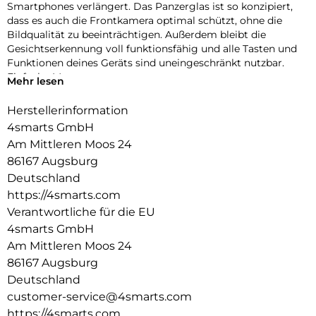
Smartphones verlängert. Das Panzerglas ist so konzipiert,
dass es auch die Frontkamera optimal schützt, ohne die
Bildqualität zu beeinträchtigen. Außerdem bleibt die
Gesichtserkennung voll funktionsfähig und alle Tasten und
Funktionen deines Geräts sind uneingeschränkt nutzbar.
Einfache Montage:
Mehr lesen
Unser Second Glass ist nicht nur robust, sondern auch
einfacher zu montieren als eine Panzerfolie. Mit dem
Herstellerinformation
mitgelieferten Reinigungsset lässt sich das Schutzglas
4smarts GmbH
staubfrei anbringen. Und wenn es Zeit ist, das Glas
Am Mittleren Moos 24
auszutauschen, ist das genauso einfach. Mit unserem Second
86167 Augsburg
Glass erhalten Sie einen effektiven und benutzerfreundlichen
Displayschutz für Ihr mobiles Gerät.
Deutschland
Kristallklare Qualität:
https://4smarts.com
Der Displayschutz bietet nicht nur optimalen Schutz für dein
Verantwortliche für die EU
Smartphone, sondern garantiert auch die uneingeschränkte
4smarts GmbH
Nutzung des Touchscreens. Trotz seiner Robustheit bleibt
Am Mittleren Moos 24
der Displayschutz mit einer Transparenz von 99,99% nahezu
unsichtbar und beeinträchtigt die Bildqualität nicht.
86167 Augsburg
Gleichzeitig bleibt der Touchscreen voll reaktionsfähig, so
Deutschland
dass du dein Gerät wie gewohnt bedienen kannst.
customer-service@4smarts.com
Höchste Robustheit:
https://4smarts.com