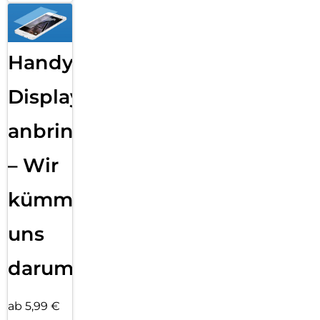
Handy
Displayfolie
anbringen
– Wir
kümmern
uns
darum!
ab 5,99 €