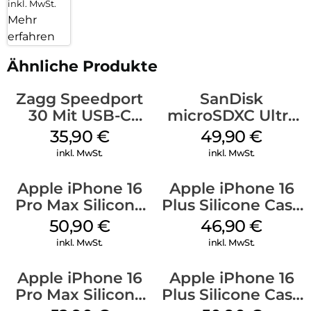
inkl. MwSt.
Mehr
erfahren
Ähnliche Produkte
Zagg Speedport
SanDisk
30 Mit USB-C
microSDXC Ultra
Kabel Weiß
128 GB + Adapter
35,90
€
49,90
€
Mobile
inkl. MwSt.
inkl. MwSt.
Apple iPhone 16
Apple iPhone 16
Pro Max Silicone
Plus Silicone Case
Case MagSafe
MagSafe Stone
50,90
€
46,90
€
Denim
Gray
inkl. MwSt.
inkl. MwSt.
Apple iPhone 16
Apple iPhone 16
Pro Max Silicone
Plus Silicone Case