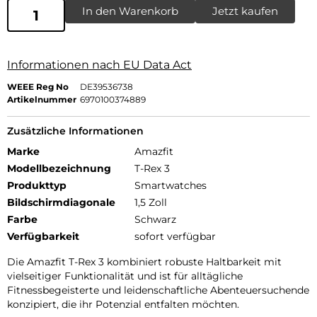
In den Warenkorb
Jetzt kaufen
Informationen nach EU Data Act
WEEE Reg No
DE39536738
Artikelnummer
6970100374889
Zusätzliche Informationen
Marke
Amazfit
Modellbezeichnung
T-Rex 3
Produkttyp
Smartwatches
Bildschirmdiagonale
1,5 Zoll
Farbe
Schwarz
Verfügbarkeit
sofort verfügbar
Die Amazfit T-Rex 3 kombiniert robuste Haltbarkeit mit
vielseitiger Funktionalität und ist für alltägliche
Fitnessbegeisterte und leidenschaftliche Abenteuersuchende
konzipiert, die ihr Potenzial entfalten möchten.