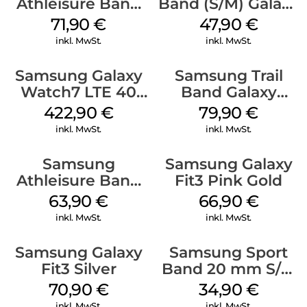
Athleisure Band
Band (S/M) Galaxy
(S/M) Galaxy
Watch8/Watch8
71,90
€
47,90
€
Watch8/Watch8
Classic Red
inkl. MwSt.
inkl. MwSt.
Classic Sage
Samsung Galaxy
Samsung Trail
Watch7 LTE 40
Band Galaxy
mm Cream
Watch Ultra
422,90
€
79,90
€
Orange
inkl. MwSt.
inkl. MwSt.
Samsung
Samsung Galaxy
Athleisure Band
Fit3 Pink Gold
S/M Galaxy
63,90
€
66,90
€
Watch7 Cream
inkl. MwSt.
inkl. MwSt.
Samsung Galaxy
Samsung Sport
Fit3 Silver
Band 20 mm S/M
Galaxy Watch4
70,90
€
34,90
€
Serie Graphite
inkl. MwSt.
inkl. MwSt.