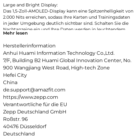
Large and Bright Display:
Das 1,5-Zoll-AMOLED-Display kann eine Spitzenhelligkeit von
2.000 Nits erreichen, sodass Ihre Karten und Trainingsdaten
in jeder Umgebung deutlich sichtbar sind. Schalten Sie die
Nachtanzeige ein und Ihre Daten werden in leuchtendem
Mehr lesen
Rot, Grün oder Orange erstrahlen.
Herstellerinformation
Ready for Anything:
Der Rahmen und die Edelstahllünette der Amazfit T-Rex 3
Anhui Huami Information Technology Co.,Ltd.
sind so konstruiert, dass sie extremer Hitze, Kälte,
7/F, Building B2 Huami Global Innovation Center, No.
Feuchtigkeit, Stöße und vielem mehr standhalten kann und
900 Wangjiang West Road, High-tech Zone
somit sind Sie für jede Herausforderung gerüstet, die Sie sich
Hefei City
vorgenommen haben.
China
Up to 27 Days of Battery Life:
de.support@amazfit.com
Längere Abenteuer mit einer Akkulaufzeit von mehr als drei
https://www.zepp.com
Wochen bei typischer Nutzung oder für mehr als 180
Verantwortliche für die EU
Stunden ununterbrochene GPS-Aktivität im Freien.
Zepp Deutschland GmbH
Roßstr. 96
40476 Düsseldorf
Deutschland