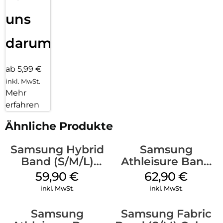
uns
darum!
ab 5,99 €
inkl. MwSt.
Mehr
erfahren
Ähnliche Produkte
Samsung Hybrid
Samsung
Band (S/M/L)
Athleisure Band
Galaxy
(S/M) Galaxy
59,90
€
62,90
€
Watch8/Watch8
Watch8/Watch8
inkl. MwSt.
inkl. MwSt.
Classic Blue
Classic Graphite
Samsung
Samsung Fabric