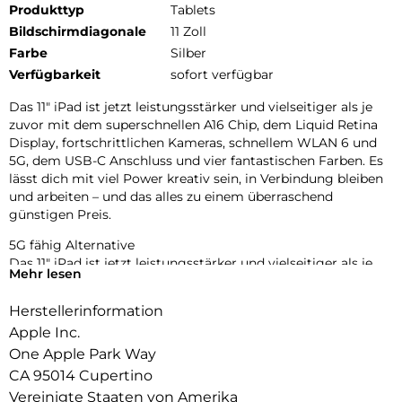
Produkttyp
Tablets
Bildschirmdiagonale
11 Zoll
Farbe
Silber
Verfügbarkeit
sofort verfügbar
Das 11″ iPad ist jetzt leistungsstärker und vielseitiger als je
zuvor mit dem superschnellen A16 Chip, dem Liquid Retina
Display, fortschrittlichen Kameras, schnellem WLAN 6 und
5G, dem USB-C Anschluss und vier fantastischen Farben. Es
lässt dich mit viel Power kreativ sein, in Verbindung bleiben
und arbeiten – und das alles zu einem überraschend
günstigen Preis.
5G fähig Alternative
Das 11″ iPad ist jetzt leistungsstärker und vielseitiger als je
Mehr lesen
zuvor mit dem superschnellen A16 Chip, dem Liquid Retina
Display, fortschrittlichen Kameras, schnellem WLAN 6 und
Herstellerinformation
optionalem 5G, dem USB-C Anschluss und vier fantastischen
Apple Inc.
Farben. Es lässt dich mit viel Power kreativ sein, in
Verbindung bleiben und arbeiten – und das alles zu einem
One Apple Park Way
überraschend günstigen Preis.
CA 95014 Cupertino
Vereinigte Staaten von Amerika
Nicht-5G und nur WLAN Alternative