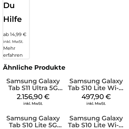
Du
Hilfe
ab 14,99 €
inkl. MwSt.
Mehr
erfahren
Ähnliche Produkte
Samsung Galaxy
Samsung Galaxy
Tab S11 Ultra 5G
Tab S10 Lite Wi-Fi
512 GB Gray
128 GB Silver
2.156,90
€
497,90
€
inkl. MwSt.
inkl. MwSt.
Samsung Galaxy
Samsung Galaxy
Tab S10 Lite 5G
Tab S10 Lite Wi-Fi