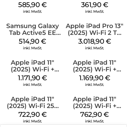
256 GB Gray
128 GB Gray
585,90
€
361,90
€
inkl. MwSt.
inkl. MwSt.
Samsung Galaxy
Apple iPad Pro 13″
Tab Active5 EE
(2025) Wi-Fi 2 TB
Wi-Fi 128 GB black
Standardglas
514,90
€
3.018,90
€
Space Schwarz
inkl. MwSt.
inkl. MwSt.
Apple iPad 11″
Apple iPad 11″
(2025) Wi-Fi +
(2025) Wi-Fi +
Cellular 512 GB
Cellular 512 GB
1.171,90
€
1.169,90
€
Pink
Gelb
inkl. MwSt.
inkl. MwSt.
Apple iPad 11″
Apple iPad 11″
(2025) Wi-Fi 256
(2025) Wi-Fi +
GB Silber
Cellular 128 GB
722,90
€
762,90
€
Gelb
inkl. MwSt.
inkl. MwSt.