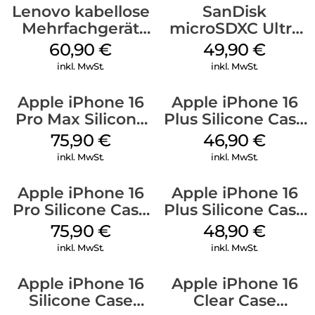
Lenovo kabellose
SanDisk
Mehrfachgerät
microSDXC Ultra
Luna Grey
128 GB + Adapter
60,90
€
49,90
€
Mobile
inkl. MwSt.
inkl. MwSt.
Apple iPhone 16
Apple iPhone 16
Pro Max Silicone
Plus Silicone Case
Case MagSafe
MagSafe Stone
75,90
€
46,90
€
Stone Gray
Gray
inkl. MwSt.
inkl. MwSt.
Apple iPhone 16
Apple iPhone 16
Pro Silicone Case
Plus Silicone Case
MagSafe Stone
MagSafe Denim
75,90
€
48,90
€
Gray
inkl. MwSt.
inkl. MwSt.
Apple iPhone 16
Apple iPhone 16
Silicone Case
Clear Case