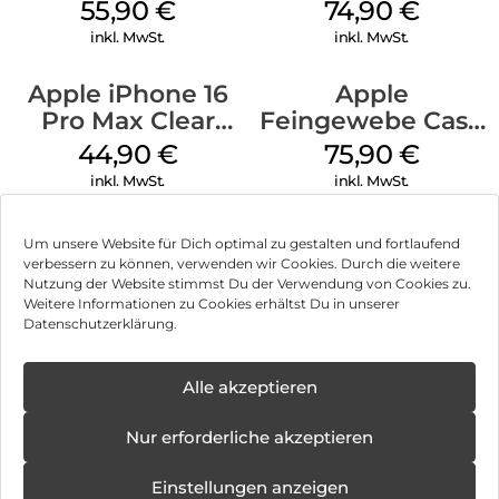
MagSafe Plum
MagSafe
55,90
€
74,90
€
Transparent
inkl. MwSt.
inkl. MwSt.
Apple iPhone 16
Apple
Pro Max Clear
Feingewebe Case
Case MagSafe
iPhone 15 Pro
44,90
€
75,90
€
Transparent
MagSafe Schwarz
inkl. MwSt.
inkl. MwSt.
Um unsere Website für Dich optimal zu gestalten und fortlaufend
verbessern zu können, verwenden wir Cookies. Durch die weitere
Nutzung der Website stimmst Du der Verwendung von Cookies zu.
Impressum
Weitere Informationen zu Cookies erhältst Du in unserer
Datenschutzerklärung.
AGB
Datenschutz
Alle akzeptieren
Können wir Dir behilflich sein?
Vertrag widerrufen
Nur erforderliche akzeptieren
Hinweis zur Batterieentsorgung
Einstellungen anzeigen