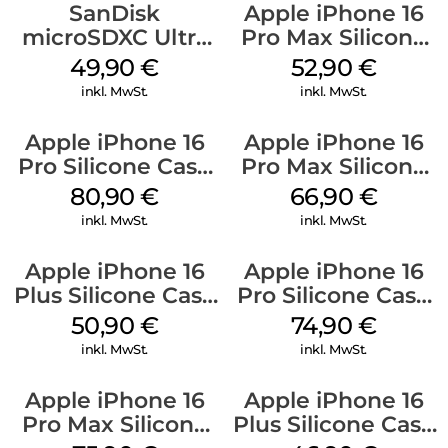
SanDisk
Apple iPhone 16
microSDXC Ultra
Pro Max Silicone
128 GB + Adapter
Case MagSafe
49,90
€
52,90
€
Mobile
Ultramarine
inkl. MwSt.
inkl. MwSt.
Apple iPhone 16
Apple iPhone 16
Pro Silicone Case
Pro Max Silicone
MagSafe Stone
Case MagSafe
80,90
€
66,90
€
Gray
Black
inkl. MwSt.
inkl. MwSt.
Apple iPhone 16
Apple iPhone 16
Plus Silicone Case
Pro Silicone Case
MagSafe Lake
MagSafe Black
50,90
€
74,90
€
Green
inkl. MwSt.
inkl. MwSt.
Apple iPhone 16
Apple iPhone 16
Pro Max Silicone
Plus Silicone Case