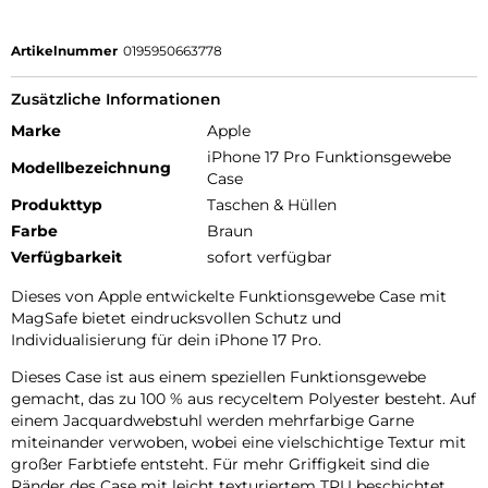
Artikelnummer
0195950663778
Zusätzliche Informationen
Marke
Apple
iPhone 17 Pro Funktionsgewebe
Modellbezeichnung
Case
Produkttyp
Taschen & Hüllen
Farbe
Braun
Verfügbarkeit
sofort verfügbar
Dieses von Apple entwickelte Funktions­gewebe Case mit
MagSafe bietet eindrucks­vollen Schutz und
Individualisierung für dein iPhone 17 Pro.
Dieses Case ist aus einem speziellen Funktions­gewebe
gemacht, das zu 100 % aus recyceltem Polyester besteht. Auf
einem Jacquard­webstuhl werden mehrfarbige Garne
miteinander verwoben, wobei eine vielschichtige Textur mit
großer Farbtiefe entsteht. Für mehr Griffigkeit sind die
Ränder des Case mit leicht texturiertem TPU beschichtet.