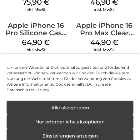
Case MagSafe
MagSafe Stone
75,90
€
46,90
€
Stone Gray
Gray
inkl. MwSt.
inkl. MwSt.
Apple iPhone 16
Apple iPhone 16
Pro Silicone Case
Pro Max Clear
MagSafe Denim
Case MagSafe
64,90
€
44,90
€
Transparent
inkl. MwSt.
inkl. MwSt.
Um unsere Website für Dich optimal zu gestalten und fortlaufend
verbessern zu können, verwenden wir Cookies. Durch die weitere
Nutzung der Website stimmst Du der Verwendung von Cookies zu.
Impressum
Weitere Informationen zu Cookies erhältst Du in unserer
Datenschutzerklärung.
AGB
Datenschutz
Alle akzeptieren
Vertrag widerrufen
Nur erforderliche akzeptieren
Hinweis zur Batterieentsorgung
Einstellungen anzeigen