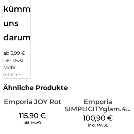
kümmern
uns
darum!
ab 5,99 €
inkl. MwSt.
Mehr
erfahren
Ähnliche Produkte
Emporia JOY Rot
Emporia
SIMPLICITYglam.4G
115,90
€
Schwarz
100,90
€
inkl. MwSt.
inkl. MwSt.