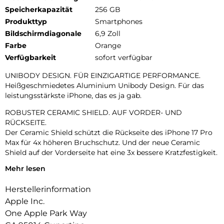
Speicherkapazität
256 GB
Produkttyp
Smartphones
Bildschirmdiagonale
6,9 Zoll
Farbe
Orange
Verfügbarkeit
sofort verfügbar
UNIBODY DESIGN. FÜR EINZIGARTIGE PERFORMANCE.
Heißgeschmiedetes Aluminium Unibody Design. Für das
leistungsstärkste iPhone, das es ja gab.
ROBUSTER CERAMIC SHIELD. AUF VORDER- UND
RÜCKSEITE.
Der Ceramic Shield schützt die Rückseite des iPhone 17 Pro
Max für 4x höheren Bruchschutz. Und der neue Ceramic
Shield auf der Vorderseite hat eine 3x bessere Kratzfestigkeit.
Mehr lesen
DAS ULTIMATIVE PRO KAMERA-SYSTEM.
Mit 48 MP Rückkameras und 8x Zoom in optischer Qualität –
Herstellerinformation
dem größten Zoombereich, den es je bei einem iPhone gab.
Das ist wie 8 Pro Objektive in deiner Hosentasche.
Apple Inc.
One Apple Park Way
18MP CENTER STAGE FRONTKAMERA.