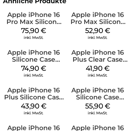
Ähnliche Produkte
Apple iPhone 16
Apple iPhone 16
Pro Max Silicone
Pro Max Silicone
Case MagSafe
Case MagSafe
75,90
€
52,90
€
Stone Gray
Ultramarine
inkl. MwSt.
inkl. MwSt.
Apple iPhone 16
Apple iPhone 16
Silicone Case
Plus Clear Case
MagSafe Lake
MagSafe
74,90
€
41,90
€
Green
Transparent
inkl. MwSt.
inkl. MwSt.
Apple iPhone 16
Apple iPhone 16
Plus Silicone Case
Silicone Case
MagSafe Black
MagSafe Plum
43,90
€
55,90
€
inkl. MwSt.
inkl. MwSt.
Apple iPhone 16
Apple iPhone 16