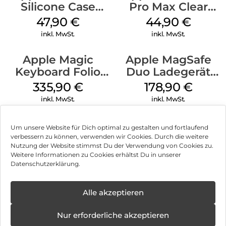
Silicone Case
Pro Max Clear
MagSafe Fuchsia
Case MagSafe
47,90
€
44,90
€
Transparent
inkl. MwSt.
inkl. MwSt.
Apple Magic
Apple MagSafe
Keyboard Folio
Duo Ladegerät
iPad 10.9″ (10.Gen.)
Weiß
335,90
€
178,90
€
Weiß
inkl. MwSt.
inkl. MwSt.
Um unsere Website für Dich optimal zu gestalten und fortlaufend
verbessern zu können, verwenden wir Cookies. Durch die weitere
Nutzung der Website stimmst Du der Verwendung von Cookies zu.
Impressum
Weitere Informationen zu Cookies erhältst Du in unserer
Datenschutzerklärung.
AGB
Datenschutz
Alle akzeptieren
Vertrag widerrufen
Nur erforderliche akzeptieren