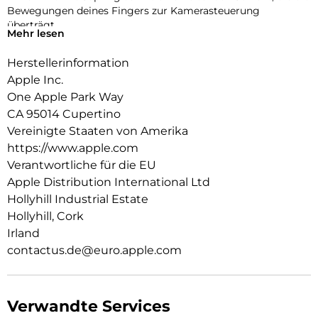
Bewegungen deines Fingers zur Kamerasteuerung
überträgt.
Mehr lesen
Er lässt sich mit zwei Verbindungs­punkten sicher am
Herstellerinformation
Crossbody Band befestigen. So kannst du dein iPhone Air
einfach freihändig tragen.
Apple Inc.
One Apple Park Way
CA 95014 Cupertino
Vereinigte Staaten von Amerika
https://www.apple.com
Verantwortliche für die EU
Apple Distribution International Ltd
Hollyhill Industrial Estate
Hollyhill, Cork
Irland
contactus.de@euro.apple.com
Verwandte Services