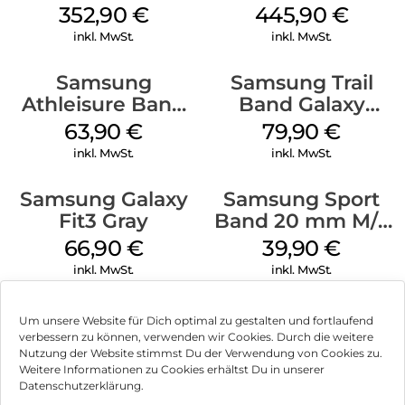
Silver
mm Green
352,90
€
445,90
€
inkl. MwSt.
inkl. MwSt.
Samsung
Samsung Trail
Athleisure Band
Band Galaxy
S/M Galaxy
Watch Ultra
63,90
€
79,90
€
Watch7 Cream
Orange
inkl. MwSt.
inkl. MwSt.
Samsung Galaxy
Samsung Sport
Fit3 Gray
Band 20 mm M/L
Galaxy Watch4
66,90
€
39,90
€
Serie Graphite
inkl. MwSt.
inkl. MwSt.
Um unsere Website für Dich optimal zu gestalten und fortlaufend
verbessern zu können, verwenden wir Cookies. Durch die weitere
Nutzung der Website stimmst Du der Verwendung von Cookies zu.
Impressum
Weitere Informationen zu Cookies erhältst Du in unserer
Datenschutzerklärung.
AGB