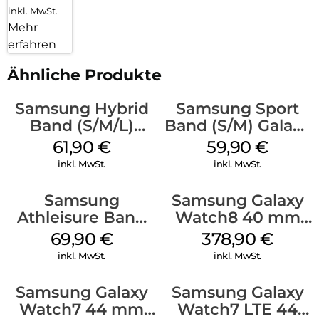
inkl. MwSt.
Mehr
erfahren
Ähnliche Produkte
Samsung Hybrid
Samsung Sport
Band (S/M/L)
Band (S/M) Galaxy
Galaxy
Watch8/Watch8
61,90
€
59,90
€
Watch8/Watch8
Classic White
inkl. MwSt.
inkl. MwSt.
Classic Taupe
Samsung
Samsung Galaxy
Athleisure Band
Watch8 40 mm
(M/L) Galaxy
Graphite
69,90
€
378,90
€
Watch8/Watch8
inkl. MwSt.
inkl. MwSt.
Classic Graphite
Samsung Galaxy
Samsung Galaxy
Watch7 44 mm
Watch7 LTE 44