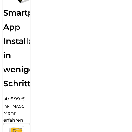
Sende eine Textnachricht, nimm einen Anruf an, hör Musik,
Smartphone
verwende Siri und erhalte Mitteilungen. Die Series 11 (GPS)
funktioniert mit deinem iPhone und im WLAN, damit du in
Verbindung bleibst.
App
Installation
in
wenigen
Schritten
ab 6,99 €
inkl. MwSt.
Mehr
erfahren