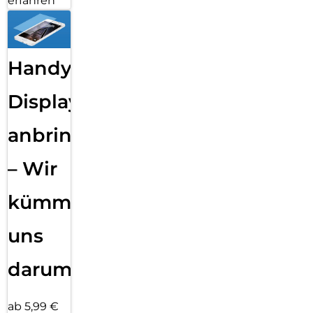
erfahren
Handy
Displayfolie
anbringen
– Wir
kümmern
uns
darum!
ab 5,99 €