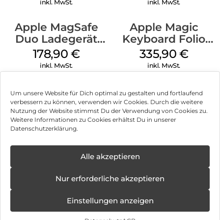
inkl. MwSt.
inkl. MwSt.
Apple MagSafe
Apple Magic
Duo Ladegerät
Keyboard Folio
Weiß
iPad 10.9″ (10.Gen.)
178,90
€
335,90
€
Weiß
inkl. MwSt.
inkl. MwSt.
Um unsere Website für Dich optimal zu gestalten und fortlaufend
verbessern zu können, verwenden wir Cookies. Durch die weitere
Nutzung der Website stimmst Du der Verwendung von Cookies zu.
Impressum
Weitere Informationen zu Cookies erhältst Du in unserer
Datenschutzerklärung.
AGB
Datenschutz
Alle akzeptieren
Können wir Dir behilflich sein?
Vertrag widerrufen
Nur erforderliche akzeptieren
Hinweis zur Batterieentsorgung
Einstellungen anzeigen
Newsletter