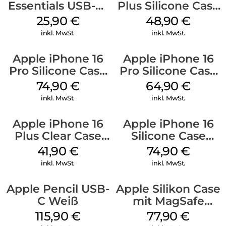
Essentials USB-C-
Plus Silicone Case
20W Charger PD
MagSafe Denim
25,90
€
48,90
€
Weiß
inkl. MwSt.
inkl. MwSt.
Apple iPhone 16
Apple iPhone 16
Pro Silicone Case
Pro Silicone Case
MagSafe Black
MagSafe Denim
74,90
€
64,90
€
inkl. MwSt.
inkl. MwSt.
Apple iPhone 16
Apple iPhone 16
Plus Clear Case
Silicone Case
MagSafe
MagSafe Black
41,90
€
74,90
€
Transparent
inkl. MwSt.
inkl. MwSt.
Apple Pencil USB-
Apple Silikon Case
C Weiß
mit MagSafe
iPhone 14 Pro
115,90
€
77,90
€
(PRODUCT)RED