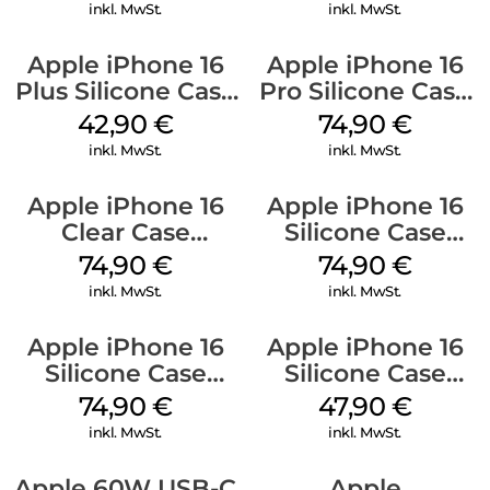
Ultramarine
inkl. MwSt.
inkl. MwSt.
Apple iPhone 16
Apple iPhone 16
Plus Silicone Case
Pro Silicone Case
MagSafe Plum
MagSafe Black
42,90
€
74,90
€
inkl. MwSt.
inkl. MwSt.
Apple iPhone 16
Apple iPhone 16
Clear Case
Silicone Case
MagSafe
MagSafe Black
74,90
€
74,90
€
Transparent
inkl. MwSt.
inkl. MwSt.
Apple iPhone 16
Apple iPhone 16
Silicone Case
Silicone Case
MagSafe Lake
MagSafe Fuchsia
74,90
€
47,90
€
Green
inkl. MwSt.
inkl. MwSt.
Apple 60W USB-C
Apple