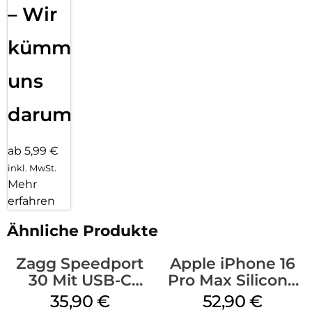
– Wir
kümmern
uns
darum!
ab 5,99 €
inkl. MwSt.
Mehr
erfahren
Ähnliche Produkte
Zagg Speedport
Apple iPhone 16
30 Mit USB-C
Pro Max Silicone
Kabel Weiß
Case MagSafe
35,90
€
52,90
€