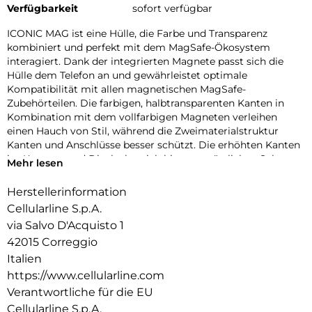
Verfügbarkeit
sofort verfügbar
ICONIC MAG ist eine Hülle, die Farbe und Transparenz
kombiniert und perfekt mit dem MagSafe-Ökosystem
interagiert. Dank der integrierten Magnete passt sich die
Hülle dem Telefon an und gewährleistet optimale
Kompatibilität mit allen magnetischen MagSafe-
Zubehörteilen. Die farbigen, halbtransparenten Kanten in
Kombination mit dem vollfarbigen Magneten verleihen
einen Hauch von Stil, während die Zweimaterialstruktur
Kanten und Anschlüsse besser schützt. Die erhöhten Kanten
im Kamera- und Displaybereich bieten zusätzlichen Schutz
Mehr lesen
vor Stößen und Kratzern. Mit ICONIC MAG ist Ihr Telefon
geschützt und immer einsatzbereit mit dem MagSafe-
Herstellerinformation
Ökosystem.
Cellularline S.p.A.
via Salvo D'Acquisto 1
42015 Correggio
Italien
https://www.cellularline.com
Verantwortliche für die EU
Cellularline S.p.A.