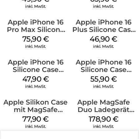
Green
inkl. MwSt.
inkl. MwSt.
Apple iPhone 16
Apple iPhone 16
Pro Max Silicone
Plus Silicone Case
Case MagSafe
MagSafe Stone
75,90
€
46,90
€
Stone Gray
Gray
inkl. MwSt.
inkl. MwSt.
Apple iPhone 16
Apple iPhone 16
Silicone Case
Silicone Case
MagSafe Fuchsia
MagSafe
47,90
€
55,90
€
Ultramarine
inkl. MwSt.
inkl. MwSt.
Apple Silikon Case
Apple MagSafe
mit MagSafe
Duo Ladegerät
iPhone 14 Pro
Weiß
77,90
€
178,90
€
(PRODUCT)RED
inkl. MwSt.
inkl. MwSt.