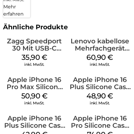
Mehr
erfahren
Ähnliche Produkte
Zagg Speedport
Lenovo kabellose
30 Mit USB-C
Mehrfachgerät
Kabel Weiß
Luna Grey
35,90
€
60,90
€
inkl. MwSt.
inkl. MwSt.
Apple iPhone 16
Apple iPhone 16
Pro Max Silicone
Plus Silicone Case
Case MagSafe
MagSafe Denim
50,90
€
48,90
€
Denim
inkl. MwSt.
inkl. MwSt.
Apple iPhone 16
Apple iPhone 16
Plus Silicone Case
Pro Silicone Case
MagSafe Plum
MagSafe Black