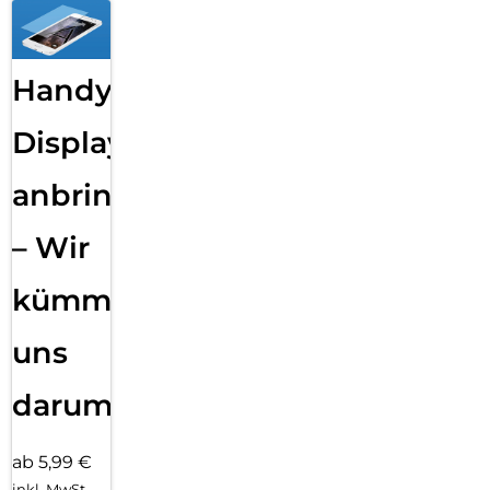
Handy
Displayfolie
anbringen
– Wir
kümmern
uns
darum!
ab 5,99 €
inkl. MwSt.