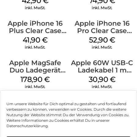
42,90
€
74,90
€
inkl. MwSt.
inkl. MwSt.
Apple iPhone 16
Apple iPhone 16
Plus Clear Case
Pro Clear Case
MagSafe
MagSafe
41,90
€
52,90
€
Transparent
Transparent
inkl. MwSt.
inkl. MwSt.
Apple MagSafe
Apple 60W USB-C
Duo Ladegerät
Ladekabel 1 m
Weiß
Weiß
178,90
€
30,90
€
inkl. MwSt.
inkl. MwSt.
Um unsere Website für Dich optimal zu gestalten und fortlaufend
verbessern zu können, verwenden wir Cookies. Durch die weitere
Nutzung der Website stimmst Du der Verwendung von Cookies zu.
Impressum
Weitere Informationen zu Cookies erhältst Du in unserer
Datenschutzerklärung.
AGB