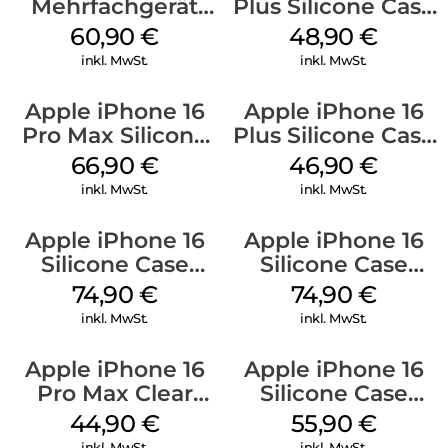
Mehrfachgerät
Plus Silicone Case
Luna Grey
MagSafe Denim
60,90
€
48,90
€
inkl. MwSt.
inkl. MwSt.
Apple iPhone 16
Apple iPhone 16
Pro Max Silicone
Plus Silicone Case
Case MagSafe
MagSafe Stone
66,90
€
46,90
€
Black
Gray
inkl. MwSt.
inkl. MwSt.
Apple iPhone 16
Apple iPhone 16
Silicone Case
Silicone Case
MagSafe Black
MagSafe Lake
74,90
€
74,90
€
Green
inkl. MwSt.
inkl. MwSt.
Apple iPhone 16
Apple iPhone 16
Pro Max Clear
Silicone Case
Case MagSafe
MagSafe Plum
44,90
€
55,90
€
Transparent
inkl. MwSt.
inkl. MwSt.