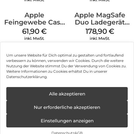
Apple
Apple MagSafe
Feingewebe Case
Duo Ladegerät
iPhone 15 Pro
Weiß
61,90
€
178,90
€
MagSafe Schwarz
inkl. MwSt.
inkl. MwSt.
Um unsere Website für Dich optimal zu gestalten und fortlaufend
verbessern zu können, verwenden wir Cookies. Durch die weitere
Nutzung der Website stimmst Du der Verwendung von Cookies zu.
Impressum
Weitere Informationen zu Cookies erhältst Du in unserer
Datenschutzerklärung.
AGB
Datenschutz
Alle akzeptieren
Vertrag widerrufen
Nur erforderliche akzeptieren
Hinweis zur Batterieentsorgung
Einstellungen anzeigen
Newsletter
Datenschutz
AGB