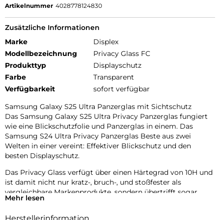
Artikelnummer
4028778124830
Zusätzliche Informationen
Marke
Displex
Modellbezeichnung
Privacy Glass FC
Produkttyp
Displayschutz
Farbe
Transparent
Verfügbarkeit
sofort verfügbar
Samsung Galaxy S25 Ultra Panzerglas mit Sichtschutz
Das Samsung Galaxy S25 Ultra Privacy Panzerglas fungiert
wie eine Blickschutzfolie und Panzerglas in einem. Das
Samsung S24 Ultra Privacy Panzerglas Beste aus zwei
Welten in einer vereint: Effektiver Blickschutz und den
besten Displayschutz.
Das Privacy Glass verfügt über einen Härtegrad von 10H und
ist damit nicht nur kratz-, bruch-, und stoßfester als
vergleichbare Markenprodukte, sondern übertrifft sogar
Mehr lesen
Saphirglas, das bei Luxusuhren eingesetzt wird und einen
Härtegrad von 9H hat.
Herstellerinformation