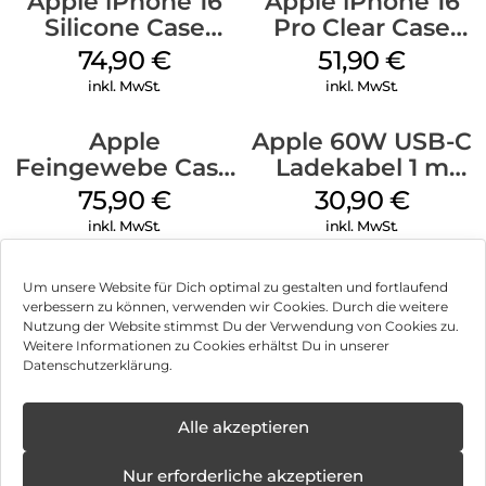
Apple iPhone 16
Apple iPhone 16
Silicone Case
Pro Clear Case
MagSafe Lake
MagSafe
74,90
€
51,90
€
Green
Transparent
inkl. MwSt.
inkl. MwSt.
Apple
Apple 60W USB-C
Feingewebe Case
Ladekabel 1 m
iPhone 15 Pro
Weiß
75,90
€
30,90
€
MagSafe Schwarz
inkl. MwSt.
inkl. MwSt.
Um unsere Website für Dich optimal zu gestalten und fortlaufend
verbessern zu können, verwenden wir Cookies. Durch die weitere
Nutzung der Website stimmst Du der Verwendung von Cookies zu.
Impressum
Weitere Informationen zu Cookies erhältst Du in unserer
Datenschutzerklärung.
AGB
Datenschutz
Alle akzeptieren
Vertrag widerrufen
Nur erforderliche akzeptieren