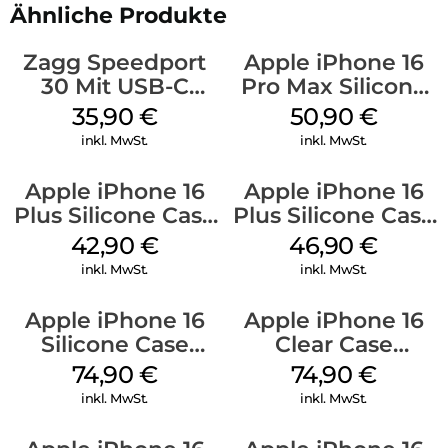
Ähnliche Produkte
Zagg Speedport
Apple iPhone 16
30 Mit USB-C
Pro Max Silicone
Kabel Weiß
Case MagSafe
35,90
€
50,90
€
Denim
inkl. MwSt.
inkl. MwSt.
Apple iPhone 16
Apple iPhone 16
Plus Silicone Case
Plus Silicone Case
MagSafe Plum
MagSafe Stone
42,90
€
46,90
€
Gray
inkl. MwSt.
inkl. MwSt.
Apple iPhone 16
Apple iPhone 16
Silicone Case
Clear Case
MagSafe Black
MagSafe
74,90
€
74,90
€
Transparent
inkl. MwSt.
inkl. MwSt.