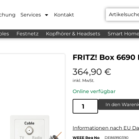
chung
Services
Kontakt
bles
Festnetz
Kopfhörer & Headsets
Smart Hom
FRITZ! Box 6690
364,90
€
inkl. MwSt.
Online verfügbar
In den Waren
Informationen nach EU Da
WEEE Reg No
DE86990390