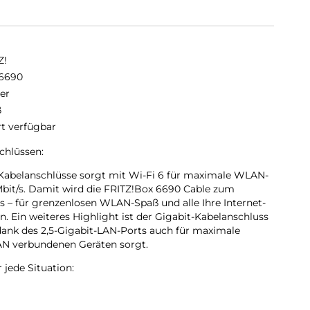
Z!
6690
er
ß
rt verfügbar
hlüssen:
 Kabelanschlüsse sorgt mit Wi-Fi 6 für maximale WLAN-
bit/s. Damit wird die FRITZ!Box 6690 Cable zum
 – für grenzenlosen WLAN-Spaß und alle Ihre Internet-
 Ein weiteres Highlight ist der Gigabit-Kabelanschluss
 dank des 2,5-Gigabit-LAN-Ports auch für maximale
AN verbundenen Geräten sorgt.
 jede Situation:
chnellste WLAN-Standard und erreicht bis zu 40 Prozent
s frühere WLAN-Generationen. Mit dem Highspeed-WLAN