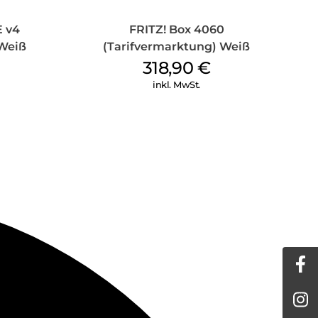
ten vor unbefugtem Zugriff zu schützen, verfügt die
fortschrittliches Sicherheitskonzept. AVM veröffentlicht
E v4
FRITZ! Box 4060
s, um die Software auf dem neuesten Stand zu halten
ofort abzuwehren. Darüber hinaus sind Telefonie,
 Weiß
(Tarifvermarktung) Weiß
ie Einrichtung nach neuesten Standards vor
318,90
€
.
inkl. MwSt.
s Heimnetzwerks:
em Ihrer FRITZ!Box. In der browserbasierten Oberfläche
- und Telefoniefunktionen verwalten, sondern erhalten
nen durch kostenlose Updates.
RITZ!Apps, um auch unterwegs mit dem Smartphone auf
imnetz zu telefonieren und vieles mehr. FRITZ!Apps sind
los.