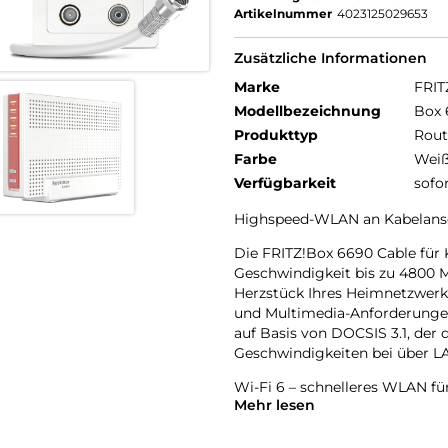
Artikelnummer
4023125029653
Zusätzliche Informationen
Marke
FRIT
Modellbezeichnung
Box 
Produkttyp
Rout
Farbe
Wei
Verfügbarkeit
sofo
Highspeed-WLAN an Kabelansc
Die FRITZ!Box 6690 Cable für
Geschwindigkeit bis zu 4800 M
Herzstück Ihres Heimnetzwerks
und Multimedia-Anforderungen.
auf Basis von DOCSIS 3.1, der
Geschwindigkeiten bei über L
Wi-Fi 6 – schnelleres WLAN für
Mehr lesen
Wi-Fi 6 ist der neueste und s
höhere Geschwindigkeiten al