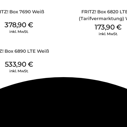
Um Ihre Kommunikation und Da
FRITZ!Box 6690 Cable über ein 
ITZ! Box 7690 Weiß
FRITZ! Box 6820 LT
regelmäßig kostenlose Update
und potenzielle Bedrohungen s
(Tarifvermarktung)
378,90
€
drahtlose Verbindungen und d
173,90
€
unbefugtem Zugriff geschützt
inkl. MwSt.
inkl. MwSt.
FRITZ!OS – der Mastermind de
FRITZ!OS ist das Betriebssyst
Z! Box 6890 LTE Weiß
können Sie nicht nur Netzwerk
auch regelmäßig neue Funktio
533,90
€
Doch das ist noch nicht alles:
inkl. MwSt.
Nutzen Sie die praktischen F
Ihre Daten zuzugreifen, im He
ebenso wie die Updates kosten