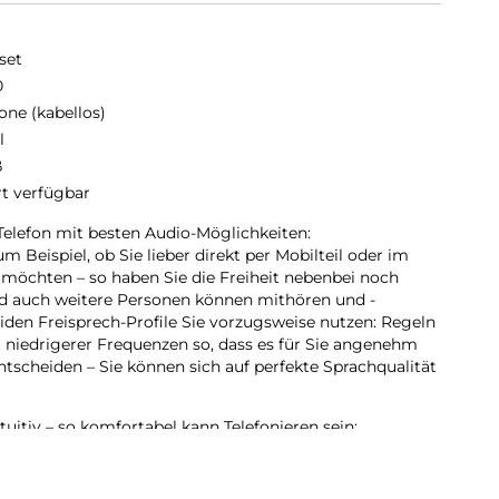
set
0
one (kabellos)
l
ß
rt verfügbar
 Telefon mit besten Audio-Möglichkeiten:
m Beispiel, ob Sie lieber direkt per Mobilteil oder im
möchten – so haben Sie die Freiheit nebenbei noch
nd auch weitere Personen können mithören und -
iden Freisprech-Profile Sie vorzugsweise nutzen: Regeln
 niedrigerer Frequenzen so, dass es für Sie angenehm
ntscheiden – Sie können sich auf perfekte Sprachqualität
tuitiv – so komfortabel kann Telefonieren sein:
s Auge sticht, dürfte das große, beleuchtete Schwarz-
hat viele Vorteile: Der starke Kontrast von schwarzer
nd oder die große Ziffernanzeige im Wählmodus zielen