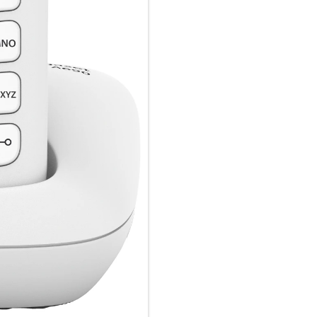
bewusst darauf ab, das Bedien
eine ergonomische Tastatur mi
hohen Komfort beim Telefonie
Auch mal abschalten – dank S
Wer mal nicht telefonieren 
Anrufer auch ignorieren: Bei a
Rufnummern, die darin enthalte
Unerwünschte Telefonnummern t
übernehmen sie aus der Anruf
Rufnummernübermittlung könne
Zeitsteuerung bestimmen, wann
Bleiben Sie in Kontakt – mit i
Das Gigaset A690 macht Kommu
Stunden Sprechzeit immer die 
können. Im Telefonbuch des G
und die letzten 25 Anrufe mit
Darüber hinaus bleiben Sie be
Keinen Anruf verpassen – das 
Anrufbeantworter:
Sie sind unterwegs und können