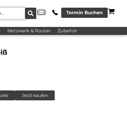
Termin Buchen
e
Netzwerk & Router
Zubehör
iß
korb
Jetzt kaufen