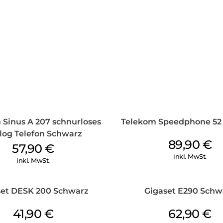
 Sinus A 207 schnurloses
Telekom Speedphone 52
log Telefon Schwarz
89,90
€
57,90
€
inkl. MwSt.
inkl. MwSt.
set DESK 200 Schwarz
Gigaset E290 Schw
41,90
€
62,90
€