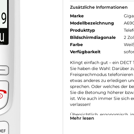
Zusätzliche Informationen
Marke
Giga
Modellbezeichnung
A69
Produkttyp
Telef
Bildschirmdiagonale
2 Zol
Farbe
Wei
Verfügbarkeit
sofo
Klingt einfach gut – ein DECT
Sie haben die Wahl: Darüber zu
Freisprechmodus telefonieren 
etwas anderes zu erledigen u
sprechen. Oder welches der be
Sie die Betonung höherer bzw.
ist. Wie auch immer Sie sich e
verlassen!
Übersichtlich, ergonomisch, in
Mehr lesen
Was am Gigaset A690 zuerst in
Weiß-Grafik-Display sein. Das 
Schrift auf weißem Hintergru