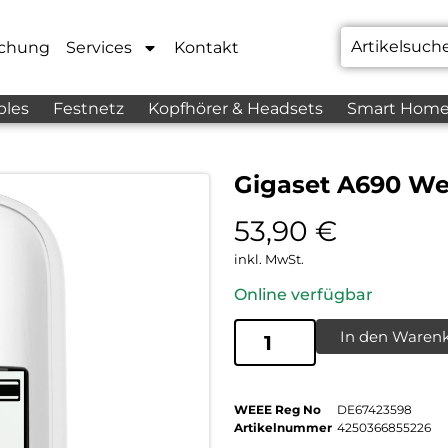
chung
Services
Kontakt
bles
Festnetz
Kopfhörer & Headsets
Smart Hom
Gigaset A690 We
53,90
€
inkl. MwSt.
Online verfügbar
In den Waren
WEEE Reg No
DE67423598
Artikelnummer
4250366855226