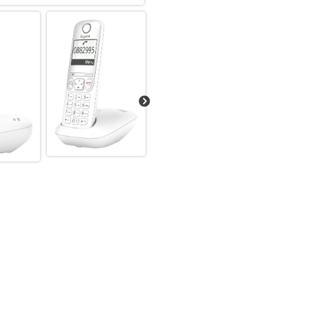
einfach auf Ihren Anrufbeantw
Nachrichten gespeichert, und 
über das Mobilteil, die Basiss
Stromausfall sind Ihre Aufzei
individuelle Ansage auf und st
Sie den Anrufbeantworter gan