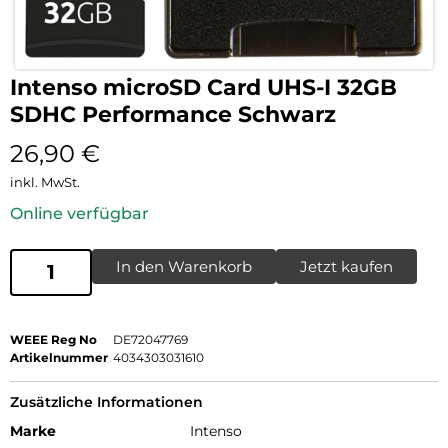
Intenso microSD Card UHS-I 32GB
SDHC Performance Schwarz
26,90
€
inkl. MwSt.
Online verfügbar
In den Warenkorb
Jetzt kaufen
WEEE Reg No
DE72047769
Artikelnummer
4034303031610
Zusätzliche Informationen
Marke
Intenso