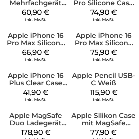
Mehrfachgerät
Pro Silicone Case
Luna Grey
MagSafe Black
60,90
€
74,90
€
inkl. MwSt.
inkl. MwSt.
Apple iPhone 16
Apple iPhone 16
Pro Max Silicone
Pro Max Silicone
Case MagSafe
Case MagSafe
66,90
€
75,90
€
Black
Stone Gray
inkl. MwSt.
inkl. MwSt.
Apple iPhone 16
Apple Pencil USB-
Plus Clear Case
C Weiß
MagSafe
41,90
€
115,90
€
Transparent
inkl. MwSt.
inkl. MwSt.
Apple MagSafe
Apple Silikon Case
Duo Ladegerät
mit MagSafe
Weiß
iPhone 14 Pro
178,90
€
77,90
€
(PRODUCT)RED