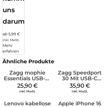
uns
darum!
ab 5,99 €
inkl. MwSt.
Mehr
erfahren
Ähnliche Produkte
Zagg mophie
Zagg Speedport
Essentials USB-C-
30 Mit USB-C
20W Charger PD
Kabel Weiß
25,90
€
35,90
€
Weiß
inkl. MwSt.
inkl. MwSt.
Lenovo kabellose
Apple iPhone 16