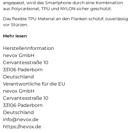
angepasst, wird das Smartphone durch eine Kombination
aus Polycarbonat, TPU und NYLON sicher geschützt.
Das flexible TPU Material an den Flanken schützt zuverlässig
vor Stürzen.
Das Display ist durch die seitlichen Flanken geschützt.
Mehr lesen
Durch die verwendeten Materialien ist ihr Gerät bestens
Herstellerinformation
geschützt.
nevox GmbH
Die Anschlüsse, Knöpfe und Kamera bleiben voll zugänglich.
Cervantesstraße 10
33106 Paderborn
Hochwertiges Schmutzabweisendes Material und langlebige
Deutschland
Zusammensetzung der Materialien.
Verantwortliche für die EU
nevox GmbH
Cervantesstraße 10
33106 Paderborn
Deutschland
info@nevox.de
https://nevox.de