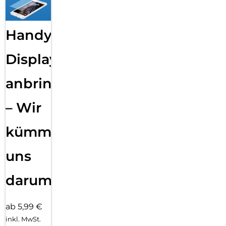
Handy
Displayfolie
anbringen
– Wir
kümmern
uns
darum!
ab 5,99 €
inkl. MwSt.