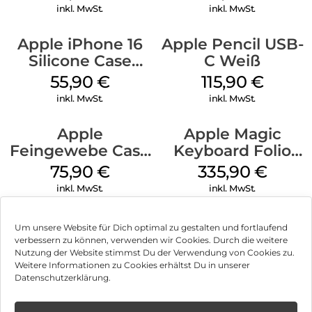
Transparent
inkl. MwSt.
inkl. MwSt.
Apple iPhone 16
Apple Pencil USB-
Silicone Case
C Weiß
MagSafe Plum
55,90
€
115,90
€
inkl. MwSt.
inkl. MwSt.
Apple
Apple Magic
Feingewebe Case
Keyboard Folio
iPhone 15 Pro
iPad 10.9″ (10.Gen.)
75,90
€
335,90
€
MagSafe Schwarz
Weiß
inkl. MwSt.
inkl. MwSt.
Um unsere Website für Dich optimal zu gestalten und fortlaufend
verbessern zu können, verwenden wir Cookies. Durch die weitere
Nutzung der Website stimmst Du der Verwendung von Cookies zu.
Impressum
Weitere Informationen zu Cookies erhältst Du in unserer
Datenschutzerklärung.
AGB