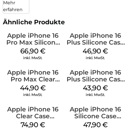
Mehr
erfahren
Ähnliche Produkte
Apple iPhone 16
Apple iPhone 16
Pro Max Silicone
Plus Silicone Case
Case MagSafe
MagSafe Stone
66,90
€
46,90
€
Black
Gray
inkl. MwSt.
inkl. MwSt.
Apple iPhone 16
Apple iPhone 16
Pro Max Clear
Plus Silicone Case
Case MagSafe
MagSafe Black
44,90
€
43,90
€
Transparent
inkl. MwSt.
inkl. MwSt.
Apple iPhone 16
Apple iPhone 16
Clear Case
Silicone Case
MagSafe
MagSafe Fuchsia
74,90
€
47,90
€