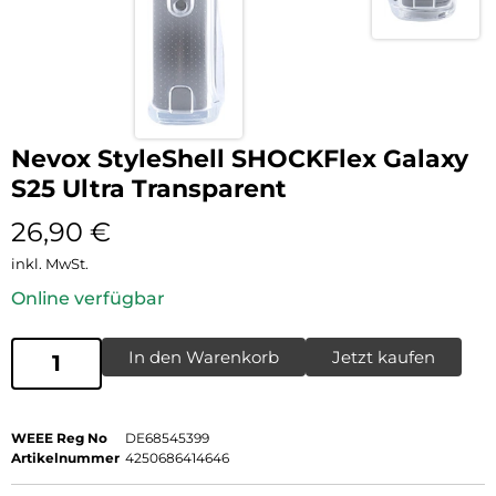
Nevox StyleShell SHOCKFlex Galaxy
S25 Ultra Transparent
26,90
€
inkl. MwSt.
Online verfügbar
In den Warenkorb
Jetzt kaufen
WEEE Reg No
DE68545399
Artikelnummer
4250686414646