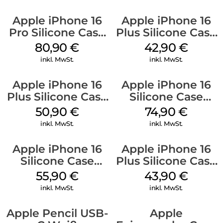
Apple iPhone 16
Apple iPhone 16
Pro Silicone Case
Plus Silicone Case
MagSafe Stone
MagSafe Plum
80,90
€
42,90
€
Gray
inkl. MwSt.
inkl. MwSt.
Apple iPhone 16
Apple iPhone 16
Plus Silicone Case
Silicone Case
MagSafe Lake
MagSafe Black
50,90
€
74,90
€
Green
inkl. MwSt.
inkl. MwSt.
Apple iPhone 16
Apple iPhone 16
Silicone Case
Plus Silicone Case
MagSafe
MagSafe Black
55,90
€
43,90
€
Ultramarine
inkl. MwSt.
inkl. MwSt.
Apple Pencil USB-
Apple