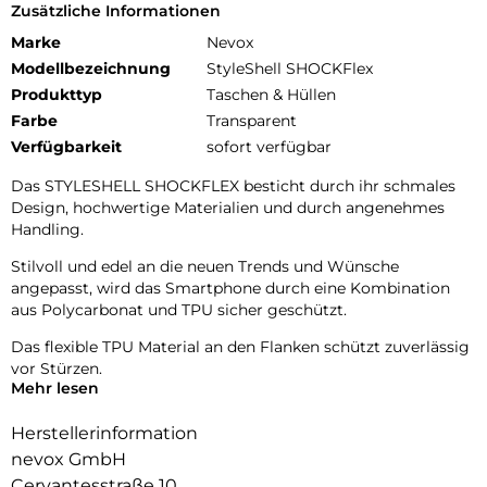
Zusätzliche Informationen
Marke
Nevox
Modellbezeichnung
StyleShell SHOCKFlex
Produkttyp
Taschen & Hüllen
Farbe
Transparent
Verfügbarkeit
sofort verfügbar
Das STYLESHELL SHOCKFLEX besticht durch ihr schmales
Design, hochwertige Materialien und durch angenehmes
Handling.
Stilvoll und edel an die neuen Trends und Wünsche
angepasst, wird das Smartphone durch eine Kombination
aus Polycarbonat und TPU sicher geschützt.
Das flexible TPU Material an den Flanken schützt zuverlässig
vor Stürzen.
Mehr lesen
Das Display ist durch die seitlichen Flanken geschützt.
Herstellerinformation
Durch das verwendete Material ist diese komplett
nevox GmbH
Transparent und bringt jegliche Farbe des Smartphones,
Cervantesstraße 10
passend zur Geltung.