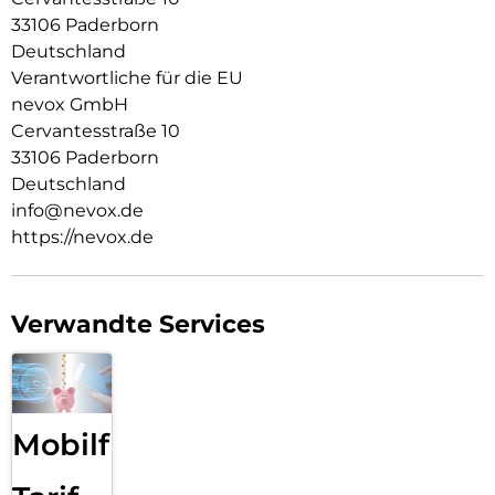
33106 Paderborn
Die Anschlüsse, Knöpfe und Kamera bleiben voll zugänglich.
Deutschland
Hochwertiges Schmutzabweisendes Material und
Verantwortliche für die EU
Schockproof durch eingearbeitete Luftpolster in den Ecken.
nevox GmbH
Cervantesstraße 10
33106 Paderborn
Deutschland
info@nevox.de
https://nevox.de
Verwandte Services
Mobilfunk