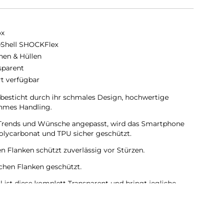
ox
eShell SHOCKFlex
hen & Hüllen
sparent
rt verfügbar
sticht durch ihr schmales Design, hochwertige
hmes Handling.
en Trends und Wünsche angepasst, wird das Smartphone
olycarbonat und TPU sicher geschützt.
en Flanken schützt zuverlässig vor Stürzen.
lichen Flanken geschützt.
 ist diese komplett Transparent und bringt jegliche
nd zur Geltung.
mera bleiben voll zugänglich.