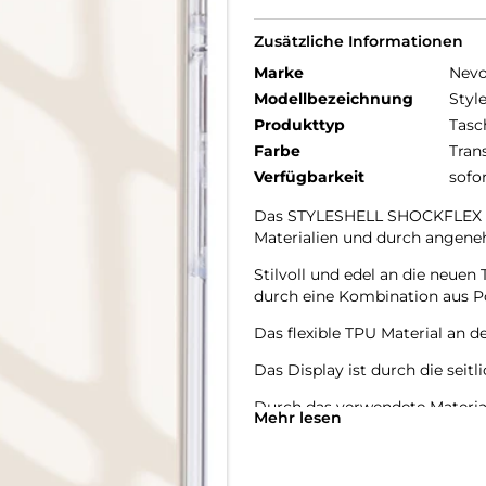
Zusätzliche Informationen
Marke
Nev
Modellbezeichnung
Styl
Produkttyp
Tasc
Farbe
Tran
Verfügbarkeit
sofo
Das STYLESHELL SHOCKFLEX be
Materialien und durch angene
Stilvoll und edel an die neu
durch eine Kombination aus P
Das flexible TPU Material an d
Das Display ist durch die seit
Durch das verwendete Material
Mehr lesen
Farbe des Smartphones, passe
Die Anschlüsse, Knöpfe und Ka