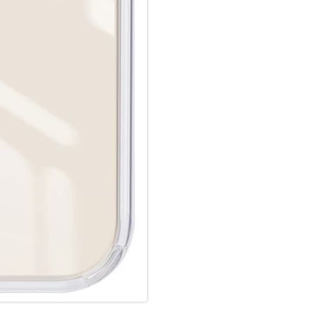
Hochwertiges Schmutzabweise
Luftpolster in den Ecken.