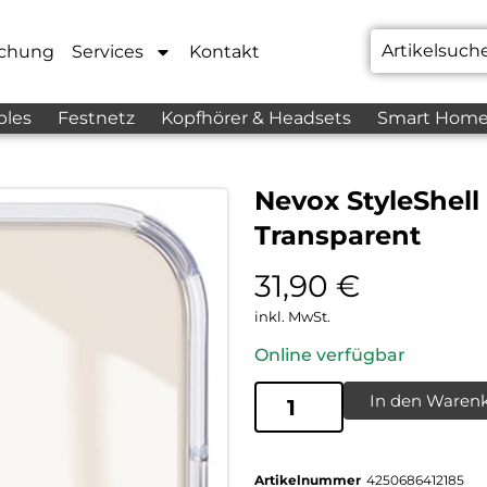
chung
Services
Kontakt
bles
Festnetz
Kopfhörer & Headsets
Smart Hom
Nevox StyleShel
Transparent
31,90
€
inkl. MwSt.
Online verfügbar
In den Waren
Artikelnummer
4250686412185