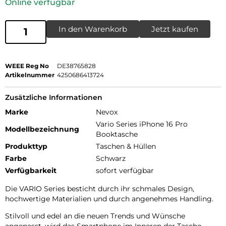
Online verfügbar
In den Warenkorb
Jetzt kaufen
WEEE Reg No
DE38765828
Artikelnummer
4250686413724
Zusätzliche Informationen
Marke
Nevox
Vario Series iPhone 16 Pro
Modellbezeichnung
Booktasche
Produkttyp
Taschen & Hüllen
Farbe
Schwarz
Verfügbarkeit
sofort verfügbar
Die VARIO Series besticht durch ihr schmales Design,
hochwertige Materialien und durch angenehmes Handling.
Stilvoll und edel an die neuen Trends und Wünsche
angepasst, wird das Smartphone im Inneren der Tasche,