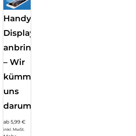
Handy
Displayfolie
anbringen
– Wir
kümmern
uns
darum!
ab 5,99 €
inkl. MwSt.