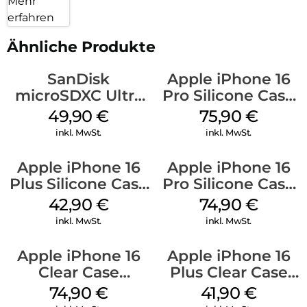
Mehr
erfahren
Ähnliche Produkte
SanDisk
Apple iPhone 16
microSDXC Ultra
Pro Silicone Case
128 GB + Adapter
MagSafe Stone
49,90
€
75,90
€
Mobile
Gray
inkl. MwSt.
inkl. MwSt.
Apple iPhone 16
Apple iPhone 16
Plus Silicone Case
Pro Silicone Case
MagSafe Plum
MagSafe Black
42,90
€
74,90
€
inkl. MwSt.
inkl. MwSt.
Apple iPhone 16
Apple iPhone 16
Clear Case
Plus Clear Case
MagSafe
MagSafe
74,90
€
41,90
€
Transparent
Transparent