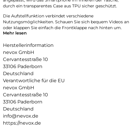
durch ein transparentes Case aus TPU sicher geschützt.
Die Aufstellfunktion verbindet verschiedene
Nutzungsmöglichkeiten. Schauen Sie sich bequem Videos an
oder klappen Sie einfach die Frontklappe nach hinten um.
Mehr lesen
Durch die 2 unsichtbar integrierten Magneten wird die
Bedienung kinderleicht und die Schutzhülle öffnet sich nicht
Herstellerinformation
ungewollt.
nevox GmbH
Cervantesstraße 10
Beim Umklappen der Frontklappe wird diese ebenfalls durch
die Magneten auf der Rückseite fixiert,
33106 Paderborn
somit ist ein bequemes Telefonieren und Bedienen
Deutschland
sichergestellt.
Verantwortliche für die EU
nevox GmbH
Cervantesstraße 10
33106 Paderborn
Deutschland
info@nevox.de
https://nevox.de