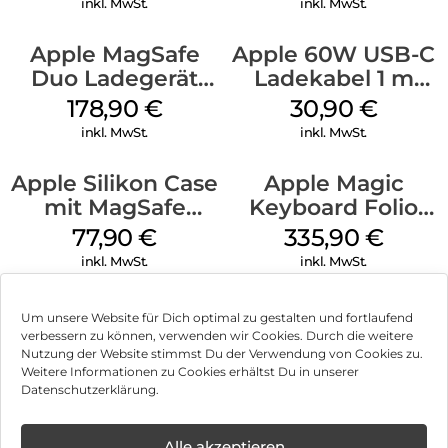
inkl. MwSt.
inkl. MwSt.
Apple MagSafe
Apple 60W USB-C
Duo Ladegerät
Ladekabel 1 m
Weiß
Weiß
178,90
€
30,90
€
inkl. MwSt.
inkl. MwSt.
Apple Silikon Case
Apple Magic
mit MagSafe
Keyboard Folio
iPhone 14 Pro
iPad 10.9″ (10.Gen.)
77,90
€
335,90
€
(PRODUCT)RED
Weiß
inkl. MwSt.
inkl. MwSt.
Um unsere Website für Dich optimal zu gestalten und fortlaufend
verbessern zu können, verwenden wir Cookies. Durch die weitere
Nutzung der Website stimmst Du der Verwendung von Cookies zu.
Impressum
Weitere Informationen zu Cookies erhältst Du in unserer
Datenschutzerklärung.
AGB
Datenschutz
Alle akzeptieren