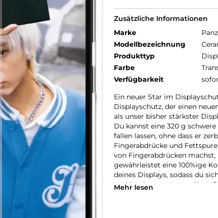
Zusätzliche Informationen
Marke
Panz
Modellbezeichnung
Cera
Produkttyp
Disp
Farbe
Tran
Verfügbarkeit
sofo
Ein neuer Star im Displayschut
Displayschutz, der einen neuen 
als unser bisher stärkster Dis
Du kannst eine 320 g schwere 
fallen lassen, ohne dass er zer
Fingerabdrücke und Fettspuren
von Fingerabdrücken machst, k
gewährleistet eine 100%ige Ko
deines Displays, sodass du sic
problemlos entsperren lässt. De
Mehr lesen
Glaskeramik von Ohara hergeste
der Welt und enthält eingebett
verhindern, dass sich Risse au