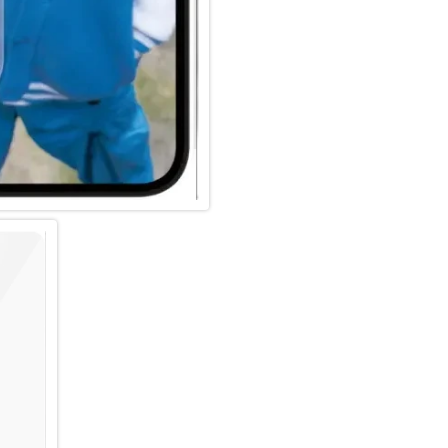
herkömmlichem Glas nicht err
wäre, ist die Transparenz des 
Ohara unübertroffen. Mit dem b
(im Ernst!), und um ihn noch e
Anleitung und einen QR-Code f
Anleitungsvideo beigefügt. Un
musst du nie wieder befürchte
Boden fällt. Das wird vielleich
du nicht auf “In den Warenkorb
bedeutet, er deckt die Vorders
Blick auf dein Display, lässt a
PanzerGlass, zum Beispiel ein
Und wenn du denkst: “Was ist,
ist nur ein paar Klicks entfer
PanzerGlass PicturePerfect od
Ceramic Schutz in einer recyce