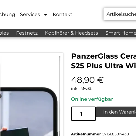
chung
Services
Kontakt
bles
Festnetz
Kopfhörer & Headsets
Smart Hom
PanzerGlass Cera
S25 Plus Ultra W
48,90
€
inkl. MwSt.
Online verfügbar
In den Waren
Artikelnummer
5715685017438