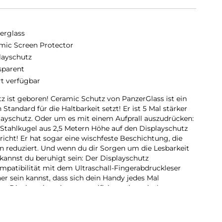
erglass
mic Screen Protector
layschutz
sparent
rt verfügbar
z ist geboren! Ceramic Schutz von PanzerGlass ist ein
Standard für die Haltbarkeit setzt! Er ist 5 Mal stärker
playschutz. Oder um es mit einem Aufprall auszudrücken:
Stahlkugel aus 2,5 Metern Höhe auf den Displayschutz
bricht! Er hat sogar eine wischfeste Beschichtung, die
 reduziert. Und wenn du dir Sorgen um die Lesbarkeit
annst du beruhigt sein: Der Displayschutz
mpatibilität mit dem Ultraschall-Fingerabdruckleser
her sein kannst, dass sich dein Handy jedes Mal
r Displayschutz ist aus zertifizierter japanischer
llt. Glaskeramik ist eines der kratzfestesten Materialien
ete, für das bloße Auge unsichtbare Kristalle, die
sbreiten, und die eine Festigkeit ermöglichen, die mit