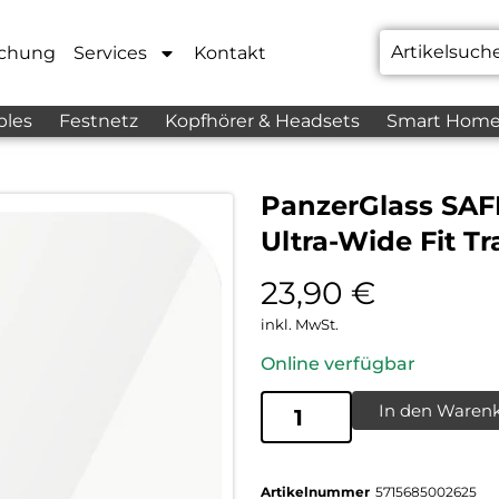
chung
Services
Kontakt
bles
Festnetz
Kopfhörer & Headsets
Smart Hom
PanzerGlass SAFE
Ultra-Wide Fit T
23,90
€
inkl. MwSt.
Online verfügbar
In den Waren
Artikelnummer
5715685002625