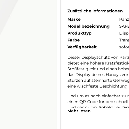
Zusätzliche Informationen
Marke
Panz
Modellbezeichnung
SAFE
Produkttyp
Disp
Farbe
Tran
Verfügbarkeit
sofo
Dieser Displayschutz von Panz
bietet eine höhere Kratzfestig
Stoßfestigkeit und einen hohe
das Display deines Handys vor
Stürzen auf steinharte Gehweg
eine wischfeste Beschichtung,
Und um es noch einfacher zu m
einen QR-Code für den schnell
Und denk dran: Sobald der Dis
Mehr lesen
befürchten, dass dein Display a
Der Displayschutz ist Ultra-Wid
Handys abdeckt und eine vollstä