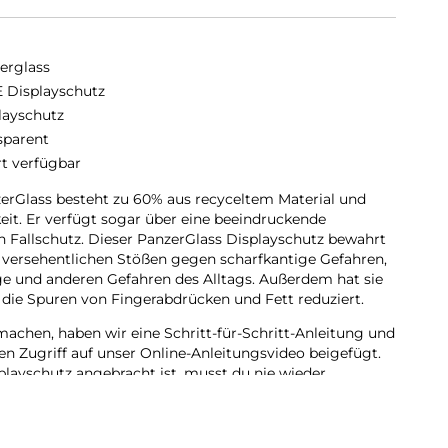
erglass
 Displayschutz
layschutz
sparent
rt verfügbar
erGlass besteht zu 60% aus recyceltem Material und
keit. Er verfügt sogar über eine beeindruckende
n Fallschutz. Dieser PanzerGlass Displayschutz bewahrt
 versehentlichen Stößen gegen scharfkantige Gefahren,
e und anderen Gefahren des Alltags. Außerdem hat sie
 die Spuren von Fingerabdrücken und Fett reduziert.
achen, haben wir eine Schritt-für-Schritt-Anleitung und
en Zugriff auf unser Online-Anleitungsvideo beigefügt.
playschutz angebracht ist, musst du nie wieder
uf den Boden fällt.
e Fit, das bedeutet, dass er die Vorderseite deines
ndige und kristallklare Sicht auf dein Display bietet,