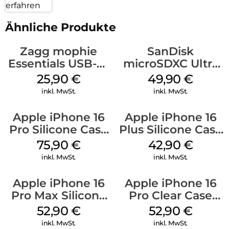
erfahren
Ähnliche Produkte
Zagg mophie
SanDisk
Essentials USB-C-
microSDXC Ultra
20W Charger PD
128 GB + Adapter
25,90
€
49,90
€
Weiß
Mobile
inkl. MwSt.
inkl. MwSt.
Apple iPhone 16
Apple iPhone 16
Pro Silicone Case
Plus Silicone Case
MagSafe Stone
MagSafe Plum
75,90
€
42,90
€
Gray
inkl. MwSt.
inkl. MwSt.
Apple iPhone 16
Apple iPhone 16
Pro Max Silicone
Pro Clear Case
Case MagSafe
MagSafe
52,90
€
52,90
€
Ultramarine
Transparent
inkl. MwSt.
inkl. MwSt.