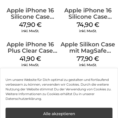
Apple iPhone 16
Apple iPhone 16
Silicone Case
Silicone Case
MagSafe Fuchsia
MagSafe Black
47,90
€
74,90
€
inkl. MwSt.
inkl. MwSt.
Apple iPhone 16
Apple Silikon Case
Plus Clear Case
mit MagSafe
MagSafe
iPhone 14 Pro
41,90
€
77,90
€
Transparent
(PRODUCT)RED
inkl. MwSt.
inkl. MwSt.
Um unsere Website für Dich optimal zu gestalten und fortlaufend
verbessern zu können, verwenden wir Cookies. Durch die weitere
Nutzung der Website stimmst Du der Verwendung von Cookies zu.
Impressum
Weitere Informationen zu Cookies erhältst Du in unserer
Datenschutzerklärung.
AGB
Datenschutz
Alle akzeptieren