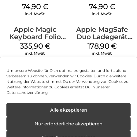
MagSafe Lake
MagSafe Black
74,90
€
74,90
€
Green
inkl. MwSt.
inkl. MwSt.
Apple Magic
Apple MagSafe
Keyboard Folio
Duo Ladegerät
iPad 10.9″ (10.Gen.)
Weiß
335,90
€
178,90
€
Weiß
inkl. MwSt.
inkl. MwSt.
Um unsere Website für Dich optimal zu gestalten und fortlaufend
verbessern zu können, verwenden wir Cookies. Durch die weitere
Nutzung der Website stimmst Du der Verwendung von Cookies zu.
Impressum
Weitere Informationen zu Cookies erhältst Du in unserer
Datenschutzerklärung.
AGB
Datenschutz
Alle akzeptieren
Vertrag widerrufen
Nur erforderliche akzeptieren
Hinweis zur Batterieentsorgung