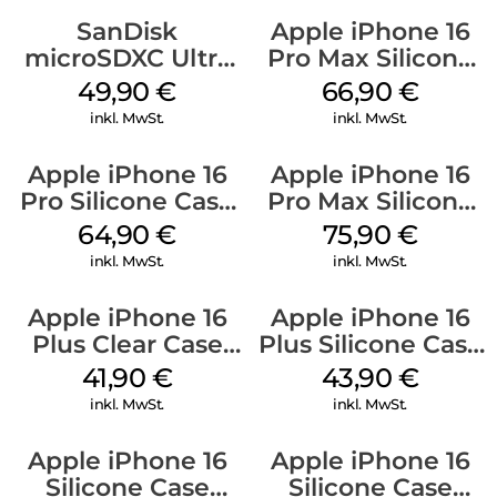
SanDisk
Apple iPhone 16
microSDXC Ultra
Pro Max Silicone
128 GB + Adapter
Case MagSafe
49,90
€
66,90
€
Mobile
Black
inkl. MwSt.
inkl. MwSt.
Apple iPhone 16
Apple iPhone 16
Pro Silicone Case
Pro Max Silicone
MagSafe Denim
Case MagSafe
64,90
€
75,90
€
Stone Gray
inkl. MwSt.
inkl. MwSt.
Apple iPhone 16
Apple iPhone 16
Plus Clear Case
Plus Silicone Case
MagSafe
MagSafe Black
41,90
€
43,90
€
Transparent
inkl. MwSt.
inkl. MwSt.
Apple iPhone 16
Apple iPhone 16
Silicone Case
Silicone Case