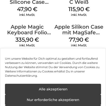
Silicone Case
C Weiß
MagSafe Fuchsia
47,90
€
115,90
€
inkl. MwSt.
inkl. MwSt.
Apple Magic
Apple Silikon Case
Keyboard Folio
mit MagSafe
iPad 10.9″ (10.Gen.)
iPhone 14 Pro
335,90
€
77,90
€
Weiß
(PRODUCT)RED
inkl. MwSt.
inkl. MwSt.
Um unsere Website für Dich optimal zu gestalten und fortlaufend
verbessern zu können, verwenden wir Cookies. Durch die weitere
Nutzung der Website stimmst Du der Verwendung von Cookies zu.
Impressum
Weitere Informationen zu Cookies erhältst Du in unserer
Datenschutzerklärung.
AGB
Datenschutz
Alle akzeptieren
Vertrag widerrufen
Nur erforderliche akzeptieren