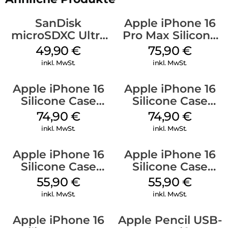
SanDisk
Apple iPhone 16
microSDXC Ultra
Pro Max Silicone
128 GB + Adapter
Case MagSafe
49,90
€
75,90
€
Mobile
Stone Gray
inkl. MwSt.
inkl. MwSt.
Apple iPhone 16
Apple iPhone 16
Silicone Case
Silicone Case
MagSafe Lake
MagSafe Black
74,90
€
74,90
€
Green
inkl. MwSt.
inkl. MwSt.
Apple iPhone 16
Apple iPhone 16
Silicone Case
Silicone Case
MagSafe
MagSafe Plum
55,90
€
55,90
€
Ultramarine
inkl. MwSt.
inkl. MwSt.
Apple iPhone 16
Apple Pencil USB-