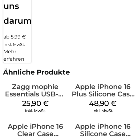
uns
darum!
ab 5,99 €
inkl. MwSt.
Mehr
erfahren
Ähnliche Produkte
Zagg mophie
Apple iPhone 16
Essentials USB-C-
Plus Silicone Case
20W Charger PD
MagSafe Denim
25,90
€
48,90
€
Weiß
inkl. MwSt.
inkl. MwSt.
Apple iPhone 16
Apple iPhone 16
Clear Case
Silicone Case