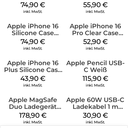
MagSafe
MagSafe Plum
74,90
€
55,90
€
Transparent
inkl. MwSt.
inkl. MwSt.
Apple iPhone 16
Apple iPhone 16
Silicone Case
Pro Clear Case
MagSafe Black
MagSafe
74,90
€
52,90
€
Transparent
inkl. MwSt.
inkl. MwSt.
Apple iPhone 16
Apple Pencil USB-
Plus Silicone Case
C Weiß
MagSafe Black
43,90
€
115,90
€
inkl. MwSt.
inkl. MwSt.
Apple MagSafe
Apple 60W USB-C
Duo Ladegerät
Ladekabel 1 m
Weiß
Weiß
178,90
€
30,90
€
inkl. MwSt.
inkl. MwSt.