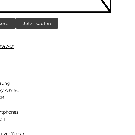
korb
Jetzt kaufen
ta Act
sung
xy A37 5G
GB
B
rtphones
oll
rt verfügbar