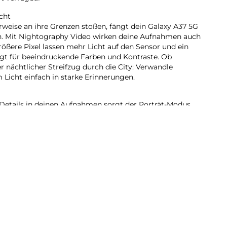
cht
eise an ihre Grenzen stoßen, fängt dein Galaxy A37 5G
in. Mit Nightography Video wirken deine Aufnahmen auch
rößere Pixel lassen mehr Licht auf den Sensor und ein
rgt für beeindruckende Farben und Kontraste. Ob
 nächtlicher Streifzug durch die City: Verwandle
icht einfach in starke Erinnerungen.
Details in deinen Aufnahmen sorgt der Porträt-Modus.
erfeinert automatisch Elemente wie Hauttöne, Haare,
e Lieblingsstimmung für deine Bilder? Speichere deine
nstellungen einfach als persönlichen Filter und wende
 an.
37 5G integrierten AI kannst du vieles mit nur einer
 du verschiedene Apps manuell öffnen musst. Lass zum
er Nachricht in deinem Kalender eintragen und
r Uhr App stellen. Oder verknüpfe deine To-do-Listen in
 passenden Erinnerungen. Unterstützt wirst du im
n wie Google Gemini oder Bixby. Starte deinen