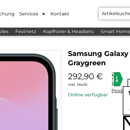
chung
Services
Kontakt
bles
Festnetz
Kopfhörer & Headsets
Smart Hom
Samsung Galaxy
Graygreen
292,90
€
inkl. MwSt.
Produkt
Online verfügbar