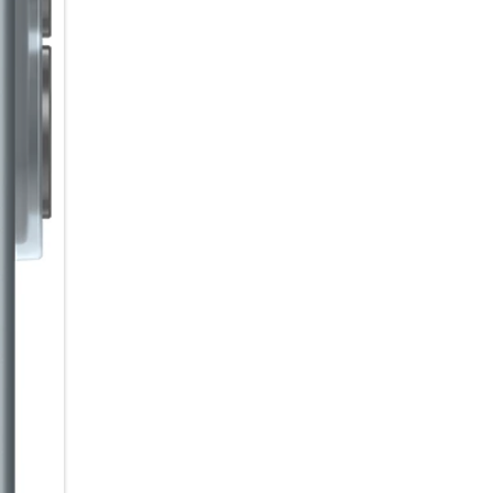
bevorzugten Agenten einfach p
AI im Hintergrund für dich arb
Sound, der verbindet
Warum alleine hören, wenn 
Auracast kannst du Audioinhal
Empfänger in der Nähe übertra
Starte einfach einen Broadcast
Video mit Ton anzuschauen. Pr
Einfach über das Smartphone v
empfangen.
Lange Energie. Kurze Ladepau
Von der ersten Nachricht am 
5.000-mAh Akku begleitet dich
bietet dir dabei bis zu 29 St
nachgeladen werden muss, brin
Galaxy A37 5G schnell wieder a