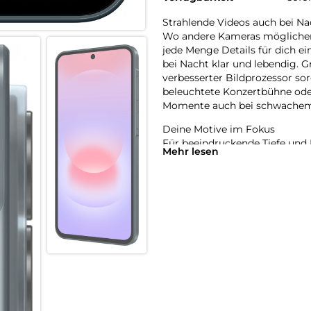
Strahlende Videos auch bei Na
Wo andere Kameras möglicherw
jede Menge Details für dich e
bei Nacht klar und lebendig. G
verbesserter Bildprozessor so
beleuchtete Konzertbühne oder
Momente auch bei schwachem L
Deine Motive im Fokus
Für beeindruckende Tiefe und 
Mehr lesen
Er analysiert die Szene und v
Himmel oder Gras. Du hast ein
bevorzugten Farb- und Lichtei
ihn auf deine Fotos und Videos
Eine Anfrage, vieles erledigt
Mit der tief in deinem Galaxy A
Anfrage erledigen – ohne dass
Beispiel einen Termin aus ein
gleichzeitig einen Alarm in de
Samsung Notes direkt mit den
Alltag von flexiblen AI-Agente