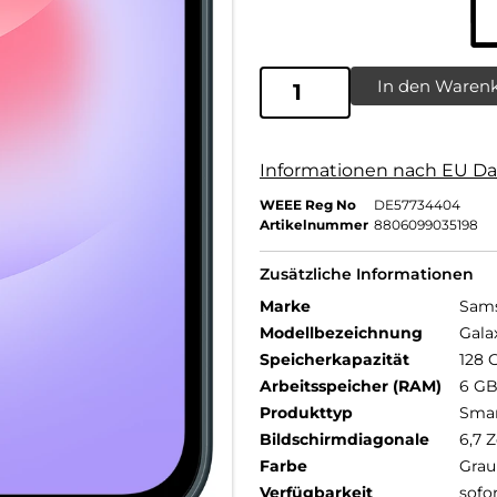
In den Waren
Informationen nach EU Da
WEEE Reg No
DE57734404
Artikelnummer
8806099035198
Zusätzliche Informationen
Marke
Sam
Modellbezeichnung
Gala
Speicherkapazität
128 
Arbeitsspeicher (RAM)
6 G
Produkttyp
Sma
Bildschirmdiagonale
6,7 Z
Farbe
Grau
Verfügbarkeit
sofo