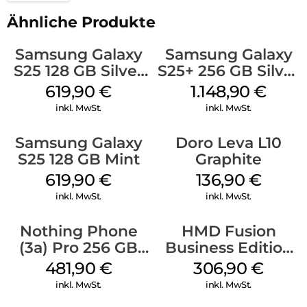
Ähnliche Produkte
Samsung Galaxy
Samsung Galaxy
S25 128 GB Silver
S25+ 256 GB Silver
Shadow
Shadow
619,90
€
1.148,90
€
inkl. MwSt.
inkl. MwSt.
Samsung Galaxy
Doro Leva L10
S25 128 GB Mint
Graphite
619,90
€
136,90
€
inkl. MwSt.
inkl. MwSt.
Nothing Phone
HMD Fusion
(3a) Pro 256 GB
Business Edition
Grey
256 GB Grey
481,90
€
306,90
€
inkl. MwSt.
inkl. MwSt.