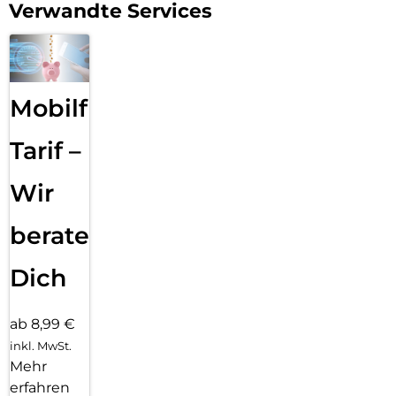
großen Sprung der Galaxy AI.
Verwandte Services
Mobilfunk
Tarif –
Wir
beraten
Dich
ab 8,99 €
inkl. MwSt.
Mehr
erfahren