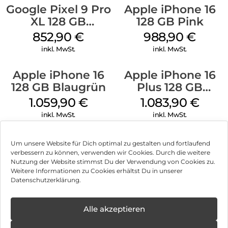
Google Pixel 9 Pro
Apple iPhone 16
XL 128 GB
128 GB Pink
Obsidian
852,90
€
988,90
€
inkl. MwSt.
inkl. MwSt.
Apple iPhone 16
Apple iPhone 16
128 GB Blaugrün
Plus 128 GB
Schwarz
1.059,90
€
1.083,90
€
inkl. MwSt.
inkl. MwSt.
Um unsere Website für Dich optimal zu gestalten und fortlaufend
verbessern zu können, verwenden wir Cookies. Durch die weitere
Nutzung der Website stimmst Du der Verwendung von Cookies zu.
Impressum
Weitere Informationen zu Cookies erhältst Du in unserer
Datenschutzerklärung.
AGB
Datenschutz
Alle akzeptieren
Können wir Dir behilflich sein?
Vertrag widerrufen