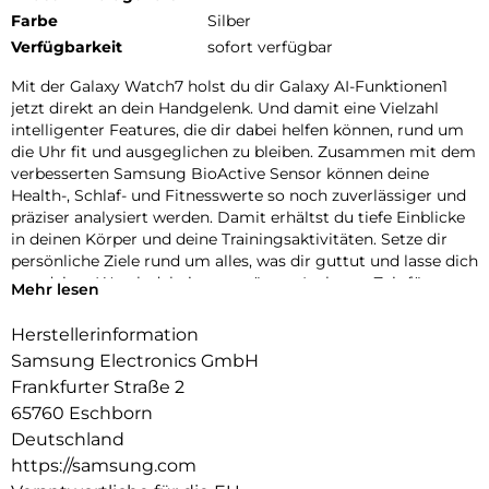
Farbe
Silber
Verfügbarkeit
sofort verfügbar
Mit der Galaxy Watch7 holst du dir Galaxy AI-Funktionen1
jetzt direkt an dein Handgelenk. Und damit eine Vielzahl
intelligenter Features, die dir dabei helfen können, rund um
die Uhr fit und ausgeglichen zu bleiben. Zusammen mit dem
verbesserten Samsung BioActive Sensor können deine
Health-, Schlaf- und Fitnesswerte so noch zuverlässiger und
präziser analysiert werden. Damit erhältst du tiefe Einblicke
in deinen Körper und deine Trainingsaktivitäten. Setze dir
persönliche Ziele rund um alles, was dir guttut und lasse dich
von deiner Watch dabei unterstützen. Ist heute Zeit für
Mehr lesen
Aktivität oder ist eher ein Ruhetag angesagt? Mit deinem
täglichen Energiewert, der erweiterten Schlafanalyse und
Herstellerinformation
einer verbesserten Überwachung deiner Herz-Kreislauf-
Samsung Electronics GmbH
Funktionen ermittelt die Galaxy Watch7 für dich deine
Frankfurter Straße 2
Tagesform.
65760 Eschborn
Obwohl die Galaxy Watch7 vollgepackt ist mit vielseitigen
Deutschland
Funktionen, liegt ihr Aluminium Gehäuse angenehm flach
https://samsung.com
und leicht an deinem Handgelenk. Zeitlos schön und