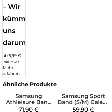
– Wir
kümmern
uns
darum!
ab 5,99 €
inkl. MwSt.
Mehr
erfahren
Ähnliche Produkte
Samsung
Samsung Sport
Athleisure Band
Band (S/M) Galaxy
(S/M) Galaxy
Watch8/Watch8
71,90
€
59,90
€