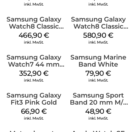
Watch8/Watch8
Classic White
inkl. MwSt.
inkl. MwSt.
Classic Sage
Samsung Galaxy
Samsung Galaxy
Watch8 Classic
Watch8 Classic
White
Black
466,90
€
580,90
€
inkl. MwSt.
inkl. MwSt.
Samsung Galaxy
Samsung Marine
Watch7 44 mm
Band White
Silver
352,90
€
79,90
€
inkl. MwSt.
inkl. MwSt.
Samsung Galaxy
Samsung Sport
Fit3 Pink Gold
Band 20 mm M/L
Galaxy Watch
66,90
€
48,90
€
Series Silber
inkl. MwSt.
inkl. MwSt.