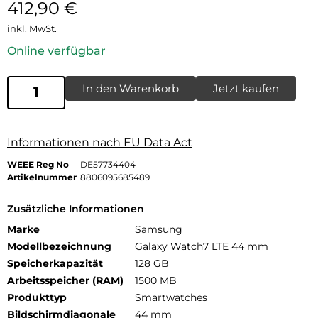
412,90
€
inkl. MwSt.
Online verfügbar
In den Warenkorb
Jetzt kaufen
Informationen nach EU Data Act
WEEE Reg No
DE57734404
Artikelnummer
8806095685489
Zusätzliche Informationen
Marke
Samsung
Modellbezeichnung
Galaxy Watch7 LTE 44 mm
Speicherkapazität
128 GB
Arbeitsspeicher (RAM)
1500 MB
Produkttyp
Smartwatches
Bildschirmdiagonale
44 mm