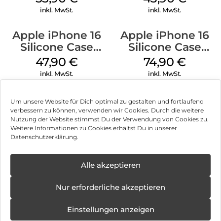
Ultramarine
inkl. MwSt.
inkl. MwSt.
Apple iPhone 16
Apple iPhone 16
Silicone Case
Silicone Case
MagSafe Fuchsia
MagSafe Lake
47,90
€
74,90
€
Green
inkl. MwSt.
inkl. MwSt.
Um unsere Website für Dich optimal zu gestalten und fortlaufend
verbessern zu können, verwenden wir Cookies. Durch die weitere
Nutzung der Website stimmst Du der Verwendung von Cookies zu.
Impressum
Weitere Informationen zu Cookies erhältst Du in unserer
Datenschutzerklärung.
AGB
Datenschutz
Alle akzeptieren
Vertrag widerrufen
Nur erforderliche akzeptieren
Hinweis zur Batterieentsorgung
Einstellungen anzeigen
Newsletter