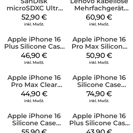
SanDisk
Lenovo kabellose
microSDXC Ultra
Mehrfachgerät
128 GB + Adapter
Luna Grey
52,90
€
60,90
€
Mobile
inkl. MwSt.
inkl. MwSt.
Apple iPhone 16
Apple iPhone 16
Plus Silicone Case
Pro Max Silicone
MagSafe Stone
Case MagSafe
46,90
€
50,90
€
Gray
Denim
inkl. MwSt.
inkl. MwSt.
Apple iPhone 16
Apple iPhone 16
Pro Max Clear
Silicone Case
Case MagSafe
MagSafe Black
44,90
€
74,90
€
Transparent
inkl. MwSt.
inkl. MwSt.
Apple iPhone 16
Apple iPhone 16
Silicone Case
Plus Silicone Case
MagSafe
MagSafe Black
55,90
€
43,90
€