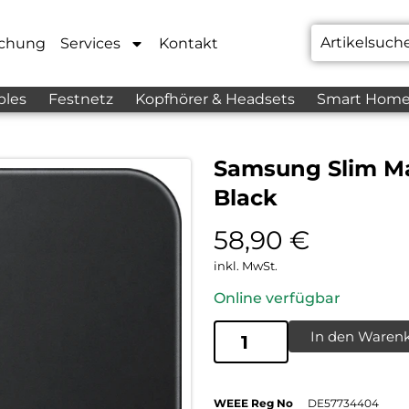
chung
Services
Kontakt
bles
Festnetz
Kopfhörer & Headsets
Smart Hom
Samsung Slim Ma
Black
58,90
€
inkl. MwSt.
Online verfügbar
In den Waren
WEEE Reg No
DE57734404