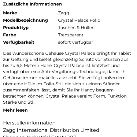
Zusätzliche Informationen
Marke
Zagg
Modellbezeichnung
Crystal Palace Folio
Produkttyp
Taschen & Hüllen
Farbe
Transparent
Verfügbarkeit
sofort verfügbar
Das wunderschöne Gehäuse Crystal Palace bringt Ihr Tablet
zur Geltung und bietet gleichzeitig Schutz vor Stürzen aus
bis zu 6,5 Metern Höhe. Crystal Palace ist kratzfest und
verfügt über eine Anti-Vergilbungs-Technologie, damit Ihr
Gehäuse immer makellos aussieht. Sie verfügt außerdem
über eine Hülle im Folio-Stil, die sich zu einem Ständer
zusammenfalten lässt, damit Sie Ihr Handy bequem
betrachten können. Crystal Palace vereint Form, Funktion,
Stärke und Stil.
Mehr lesen
Fallresistent bis zu 2 Metern: Crystal Palace mit Folio wurde
getestet und hat bewiesen, dass protect Ihr Tablet bei
Herstellerinformation
Stürzen bis zu 2 Metern schützt.
Zagg International Distribution Limited
Gestärkt mit Graphene: Graphene ist härter als ein Diamant,