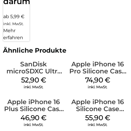
darum!
ab 5,99 €
inkl. MwSt.
Mehr
erfahren
Ähnliche Produkte
SanDisk
Apple iPhone 16
microSDXC Ultra
Pro Silicone Case
128 GB + Adapter
MagSafe Black
52,90
€
74,90
€
Mobile
inkl. MwSt.
inkl. MwSt.
Apple iPhone 16
Apple iPhone 16
Plus Silicone Case
Silicone Case
MagSafe Stone
MagSafe
46,90
€
55,90
€
Gray
Ultramarine
inkl. MwSt.
inkl. MwSt.