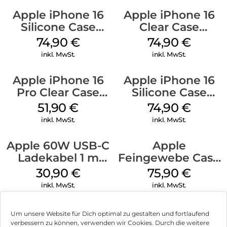
Apple iPhone 16
Apple iPhone 16
Silicone Case
Clear Case
MagSafe Lake
MagSafe
74,90
€
74,90
€
Green
Transparent
inkl. MwSt.
inkl. MwSt.
Apple iPhone 16
Apple iPhone 16
Pro Clear Case
Silicone Case
MagSafe
MagSafe Black
51,90
€
74,90
€
Transparent
inkl. MwSt.
inkl. MwSt.
Apple 60W USB-C
Apple
Ladekabel 1 m
Feingewebe Case
Weiß
iPhone 15 Pro
30,90
€
75,90
€
MagSafe Schwarz
inkl. MwSt.
inkl. MwSt.
Um unsere Website für Dich optimal zu gestalten und fortlaufend
verbessern zu können, verwenden wir Cookies. Durch die weitere