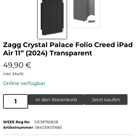
Zagg Crystal Palace Folio Creed iPad
Air 11” (2024) Transparent
49,90
€
inkl. MwSt.
Online verfügbar
In den Warenkorb
Jetzt kaufen
WEEE Reg No
DE38765828
Artikelnummer
0840390311665