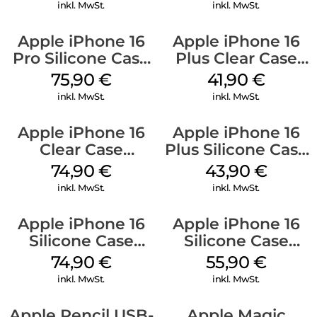
Weiß
Mobile
inkl. MwSt.
inkl. MwSt.
Apple iPhone 16
Apple iPhone 16
Pro Silicone Case
Plus Clear Case
MagSafe Stone
MagSafe
75,90
€
41,90
€
Gray
Transparent
inkl. MwSt.
inkl. MwSt.
Apple iPhone 16
Apple iPhone 16
Clear Case
Plus Silicone Case
MagSafe
MagSafe Black
74,90
€
43,90
€
Transparent
inkl. MwSt.
inkl. MwSt.
Apple iPhone 16
Apple iPhone 16
Silicone Case
Silicone Case
MagSafe Lake
MagSafe Plum
74,90
€
55,90
€
Green
inkl. MwSt.
inkl. MwSt.
Apple Pencil USB-
Apple Magic