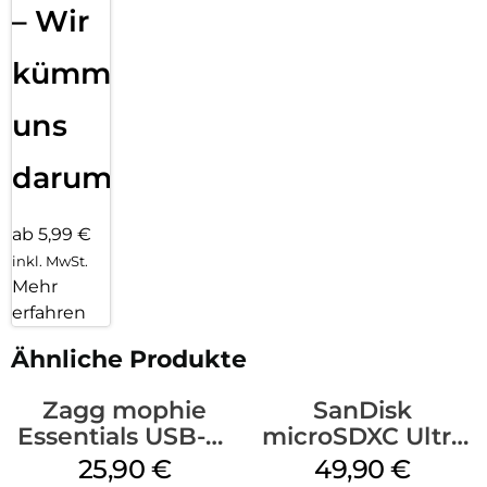
– Wir
kümmern
uns
darum!
ab 5,99 €
inkl. MwSt.
Mehr
erfahren
Ähnliche Produkte
Zagg mophie
SanDisk
Essentials USB-C-
microSDXC Ultra
20W Charger PD
128 GB + Adapter
25,90
€
49,90
€