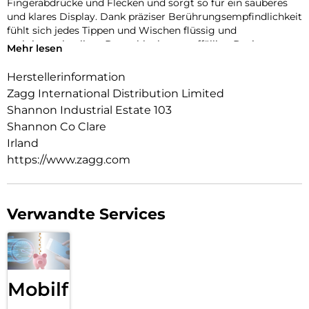
Fingerabdrücke und Flecken und sorgt so für ein sauberes
und klares Display. Dank präziser Berührungsempfindlichkeit
fühlt sich jedes Tippen und Wischen flüssig und
reaktionsschnell an. Das schlanke, unauffällige Design passt
Mehr lesen
problemlos in jede Tasche, während die kristallklare,
strapazierfähige Hülle die Seiten und die Rückseite Ihres
Herstellerinformation
Geräts schützt und dessen ursprüngliche Schönheit zur
Zagg International Distribution Limited
Geltung bringt.
Shannon Industrial Estate 103
Shannon Co Clare
Irland
https://www.zagg.com
Verwandte Services
Mobilfunk