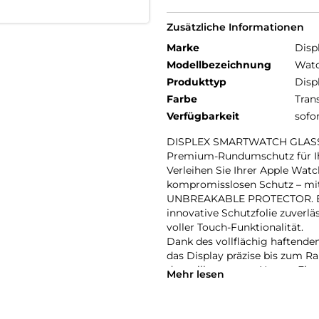
Zusätzliche Informationen
Marke
Disp
Modellbezeichnung
Watc
Produkttyp
Disp
Farbe
Tran
Verfügbarkeit
sofo
DISPLEX SMARTWATCH GLAS
Premium-Rundumschutz für Ihr
Verleihen Sie Ihrer Apple Wat
kompromisslosen Schutz – 
UNBREAKABLE PROTECTOR. Entw
innovative Schutzfolie zuverl
voller Touch-Funktionalität.
Dank des vollflächig haftende
das Display präzise bis zum Ran
den stilbewussten Nutzer. Ein
Mehr lesen
störenden Flecken und sorgt fü
Die beiliegende Eco-Montageh
zum Kinderspiel: einfach, sich