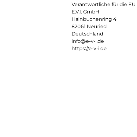
Produktvorteile im Überblick:
Verantwortliche für die EU
Unzerbrechliches, stoßdämpfe
E.V.I. GmbH
3D Edge-to-Edge Kontur für 
Hainbuchenring 4
Ultradünn – volle Touch-, Wis
82061 Neuried
High-Tech-Anti-Fingerprint-Be
Deutschland
Nachhaltiger Eco-Applikator (
Kompatibel mit Apple Watch 
info@e-v-i.de
Vertrauen Sie auf langlebigen
https://e-v-i.de
engineered in Germany by DI