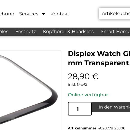
chung
Services
Kontakt
bles
Festnetz
Kopfhörer & Headsets
Smart Hom
Displex Watch G
mm Transparent
28,90
€
inkl. MwSt.
Online verfügbar
In den Waren
Artikelnummer
4028778125806