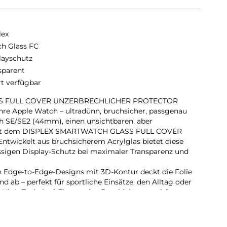
lex
h Glass FC
layschutz
sparent
rt verfügbar
S FULL COVER UNZERBRECHLICHER PROTECTOR
e Apple Watch – ultradünn, bruchsicher, passgenau
ch SE/SE2 (44mm), einen unsichtbaren, aber
mit dem DISPLEX SMARTWATCH GLASS FULL COVER
ickelt aus bruchsicherem Acrylglas bietet diese
ässigen Display-Schutz bei maximaler Transparenz und
n Edge-to-Edge-Designs mit 3D-Kontur deckt die Folie
d ab – perfekt für sportliche Einsätze, den Alltag oder
e High-Tech-Anti-Fingerprint-Beschichtung schützt vor
r dauerhaft brillante Optik.
ilfe aus recyceltem PET (rPET) macht die Anbringung
er, blasenfrei – ohne Werkzeug oder Klebstoffreste.