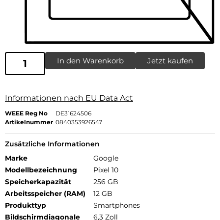
In den Warenkorb
Jetzt kaufen
Informationen nach EU Data Act
WEEE Reg No
DE31624506
Artikelnummer
0840353926547
Zusätzliche Informationen
Marke
Google
Modellbezeichnung
Pixel 10
Speicherkapazität
256 GB
Arbeitsspeicher (RAM)
12 GB
Produkttyp
Smartphones
Bildschirmdiagonale
6,3 Zoll