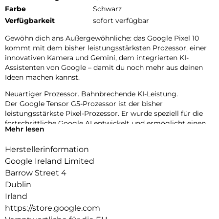
Farbe
Schwarz
Verfügbarkeit
sofort verfügbar
Gewöhn dich ans Außergewöhnliche: das Google Pixel 10
kommt mit dem bisher leistungsstärksten Prozessor, einer
innovativen Kamera und Gemini, dem integrierten KI-
Assistenten von Google – damit du noch mehr aus deinen
Ideen machen kannst.
Neuartiger Prozessor. Bahnbrechende KI-Leistung.
Der Google Tensor G5-Prozessor ist der bisher
leistungsstärkste Pixel-Prozessor. Er wurde speziell für die
fortschrittliche Google AI entwickelt und ermöglicht einen
Mehr lesen
Akku, der den ganzen Tag hält1, sowie Fotos und Videos in
erstklassiger Qualität.
Herstellerinformation
Leistung, die begeistert
Google Ireland Limited
Mit 12 GB RAM ist das Google Pixel 10 schnell und effizient.
Barrow Street 4
Es wurde für die fortschrittliche Google AI entwickelt und
Dublin
ermöglicht somit innovative Bearbeitungsfunktionen für
Irland
Fotos und Videos sowie die Nutzung der leistungsstarken
https://store.google.com
Funktionen von Gemini, dem KI-Assistenten von Google.