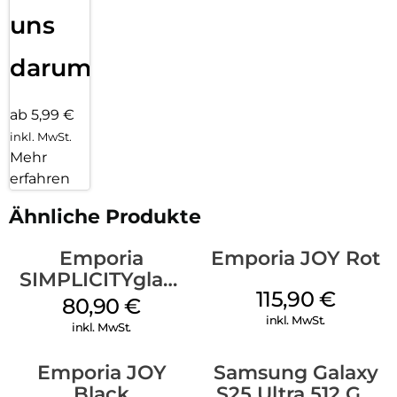
uns
darum!
ab 5,99 €
inkl. MwSt.
Mehr
erfahren
Ähnliche Produkte
Emporia
Emporia JOY Rot
SIMPLICITYglam
115,90
€
Weiss
80,90
€
inkl. MwSt.
inkl. MwSt.
Emporia JOY
Samsung Galaxy
Black
S25 Ultra 512 GB