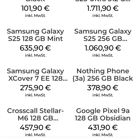
Titanium
101,90
€
1.711,90
€
Silverblue
inkl. MwSt.
inkl. MwSt.
Samsung Galaxy
Samsung Galaxy
S25 128 GB Mint
S25 256 GB
Icyblue
635,90
€
1.060,90
€
inkl. MwSt.
inkl. MwSt.
Samsung Galaxy
Nothing Phone
XCover 7 EE 128
(3a) 256 GB Black
GB Black
275,90
€
378,90
€
inkl. MwSt.
inkl. MwSt.
Crosscall Stellar-
Google Pixel 9a
M6 128 GB
128 GB Obsidian
Schwarz
457,90
€
431,90
€
inkl. MwSt.
inkl. MwSt.