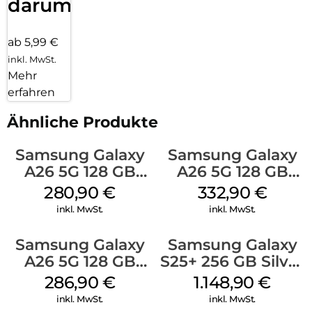
darum!
ab 5,99 €
inkl. MwSt.
Mehr
erfahren
Ähnliche Produkte
Samsung Galaxy
Samsung Galaxy
A26 5G 128 GB
A26 5G 128 GB
Mint
White
280,90
€
332,90
€
inkl. MwSt.
inkl. MwSt.
Samsung Galaxy
Samsung Galaxy
A26 5G 128 GB
S25+ 256 GB Silver
Black
Shadow
286,90
€
1.148,90
€
inkl. MwSt.
inkl. MwSt.