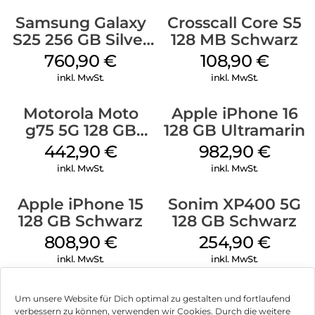
Samsung Galaxy
Crosscall Core S5
S25 256 GB Silver
128 MB Schwarz
Shadow
760,90
€
108,90
€
inkl. MwSt.
inkl. MwSt.
Motorola Moto
Apple iPhone 16
g75 5G 128 GB
128 GB Ultramarin
Charcoal Gray
442,90
€
982,90
€
inkl. MwSt.
inkl. MwSt.
Apple iPhone 15
Sonim XP400 5G
128 GB Schwarz
128 GB Schwarz
808,90
€
254,90
€
inkl. MwSt.
inkl. MwSt.
Um unsere Website für Dich optimal zu gestalten und fortlaufend
verbessern zu können, verwenden wir Cookies. Durch die weitere