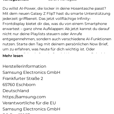
Du willst AI-Power, die locker in deine Hosentasche passt?
Mit dem neuen Galaxy Z Flip7 hast du smarte Unterstützung
jederzeit griffbereit. Das jetzt vollflächige Infinity-
Frontdisplay bietet dir das, was du von einem Smartphone
erwartest – ganz ohne Aufklappen: Ab jetzt kannst du darauf
nicht nur deine Playlists steuern oder Anrufe
entgegennehmen, sondern auch verschiedene AI-Funktionen
nutzen. Starte den Tag mit deinem persönlichen Now Brief,
um zu erfahren, was heute für dich wichtig ist. Oder
unterhalte dich mit Google Gemini Live, um zum Beispiel
Mehr lesen
deinen nächsten Urlaub zu planen oder Rezepttipps zu
erhalten.
Herstellerinformation
Samsung Electronics GmbH
Auch deine kreative Seite braucht mehr Raum? Stell das
Galaxy Z Flip7 im FlexModus auf und nutze das große
Frankfurter Straße 2
Frontdisplay, um neue Posen für deine Selfies zu entdecken –
65760 Eschborn
und das ganz ohne Stativ. Das klassische Smartphone-
Deutschland
Feeling wirst du dabei nicht vermissen müssen. Klappe dein
https://samsung.com
Galaxy Z Flip7 einfach auf und mache dort weiter, wo du
Verantwortliche für die EU
aufgehört hast – und das mit voller Energie.
Samsung Electronics GmbH
Der intelligente 4.300-mAh-Akku sorgt dafür, dass du auch