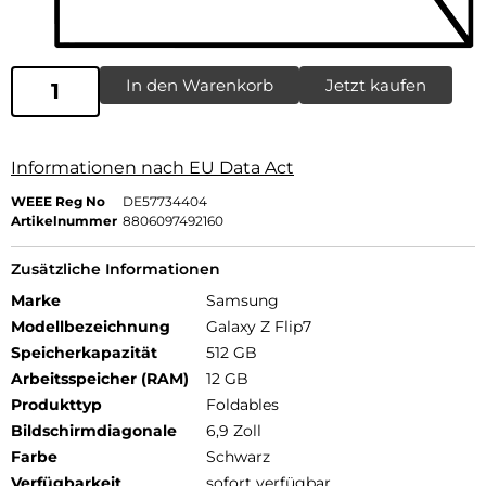
In den Warenkorb
Jetzt kaufen
Informationen nach EU Data Act
WEEE Reg No
DE57734404
Artikelnummer
8806097492160
Zusätzliche Informationen
Marke
Samsung
Modellbezeichnung
Galaxy Z Flip7
Speicherkapazität
512 GB
Arbeitsspeicher (RAM)
12 GB
Produkttyp
Foldables
Bildschirmdiagonale
6,9 Zoll
Farbe
Schwarz
Verfügbarkeit
sofort verfügbar