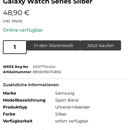
Galaxy Watch Series Silber
48,90
€
inkl. MwSt.
Online verfügbar
In den Warenkorb
Jetzt kaufen
WEEE Reg No
DE57734404
Artikelnummer
8806095074856
Zusätzliche Informationen
Marke
Samsung
Modellbezeichnung
Sport Band
Produkttyp
Uhrenarmbänder
Farbe
Silber
Verfügbarkeit
sofort verfügbar