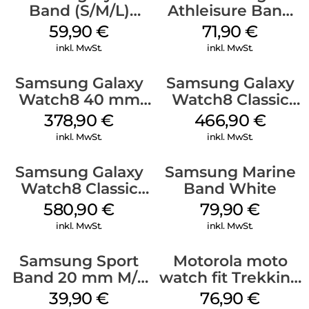
Band (S/M/L)
Athleisure Band
Galaxy
(S/M) Galaxy
59,90
€
71,90
€
Watch8/Watch8
Watch8/Watch8
inkl. MwSt.
inkl. MwSt.
Classic Blue
Classic Sage
Samsung Galaxy
Samsung Galaxy
Watch8 40 mm
Watch8 Classic
Graphite
White
378,90
€
466,90
€
inkl. MwSt.
inkl. MwSt.
Samsung Galaxy
Samsung Marine
Watch8 Classic
Band White
Black
580,90
€
79,90
€
inkl. MwSt.
inkl. MwSt.
Samsung Sport
Motorola moto
Band 20 mm M/L
watch fit Trekking
Galaxy Watch4
Green
39,90
€
76,90
€