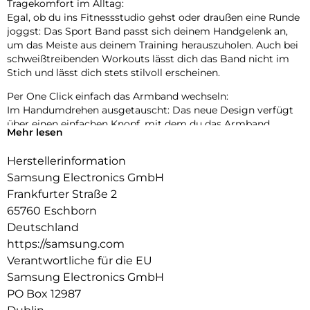
Tragekomfort im Alltag:
Egal, ob du ins Fitnessstudio gehst oder draußen eine Runde
joggst: Das Sport Band passt sich deinem Handgelenk an,
um das Meiste aus deinem Training herauszuholen. Auch bei
schweißtreibenden Workouts lässt dich das Band nicht im
Stich und lässt dich stets stilvoll erscheinen.
Per One Click einfach das Armband wechseln:
Im Handumdrehen ausgetauscht: Das neue Design verfügt
über einen einfachen Knopf, mit dem du das Armband
Mehr lesen
mühelos mit nur einem Klick anbringen und wieder
abnehmen kannst. So einfach lässt sich deine Watch an
Herstellerinformation
deinen individuellen Geschmack anpassen. Die Sport Bands
Samsung Electronics GmbH
sind sowohl mit der Watch6 als auch mit der Watch6 Classic
kompatibel.
Frankfurter Straße 2
65760 Eschborn
Deutschland
https://samsung.com
Verantwortliche für die EU
Samsung Electronics GmbH
PO Box 12987