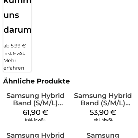
kümmern
uns
darum!
ab 5,99 €
inkl. MwSt.
Mehr
erfahren
Ähnliche Produkte
Samsung Hybrid
Samsung Hybrid
Band (S/M/L)
Band (S/M/L)
Galaxy
Galaxy
61,90
€
53,90
€
Watch8/Watch8
Watch8/Watch8
inkl. MwSt.
inkl. MwSt.
Classic Taupe
Classic White
Samsung Hybrid
Samsung