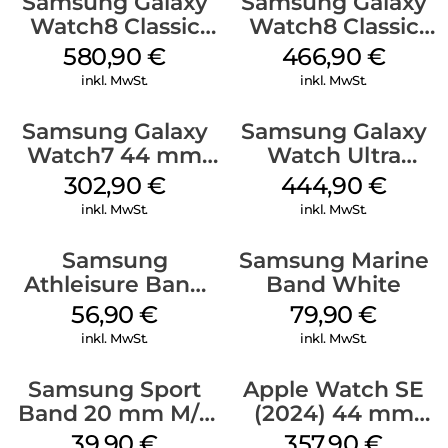
Samsung Galaxy
Samsung Galaxy
Watch8 Classic
Watch8 Classic
Black
White
580,90
€
466,90
€
inkl. MwSt.
inkl. MwSt.
Samsung Galaxy
Samsung Galaxy
Watch7 44 mm
Watch Ultra
Green
Titanium Gray
302,90
€
444,90
€
inkl. MwSt.
inkl. MwSt.
Samsung
Samsung Marine
Athleisure Band
Band White
M/L Galaxy
56,90
€
79,90
€
Watch7 Silver
inkl. MwSt.
inkl. MwSt.
Samsung Sport
Apple Watch SE
Band 20 mm M/L
(2024) 44 mm
Galaxy Watch4
GPS + Cellular
39,90
€
357,90
€