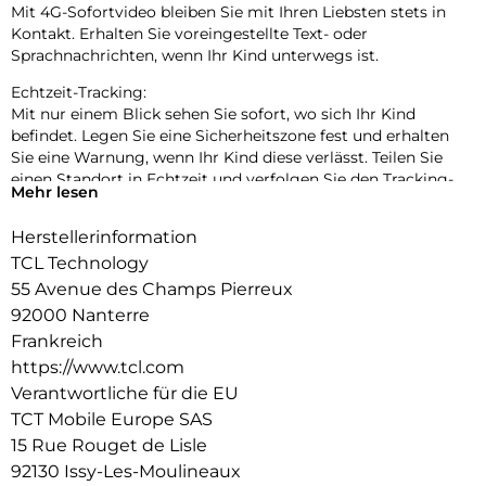
Mit 4G-Sofortvideo bleiben Sie mit Ihren Liebsten stets in
Kontakt. Erhalten Sie voreingestellte Text- oder
Sprachnachrichten, wenn Ihr Kind unterwegs ist.
Echtzeit-Tracking:
Mit nur einem Blick sehen Sie sofort, wo sich Ihr Kind
befindet. Legen Sie eine Sicherheitszone fest und erhalten
Sie eine Warnung, wenn Ihr Kind diese verlässt. Teilen Sie
einen Standort in Echtzeit und verfolgen Sie den Tracking-
Mehr lesen
Verlauf auf Ihrem Smartphone.
Herstellerinformation
Hochauflösende 2MP-Kamera:
Mit der hochauflösenden 2MP-Kamera wecken Sie die
TCL Technology
Kreativität Ihres Kindes. Speichern Sie lebensechte Fotos und
55 Avenue des Champs Pierreux
Videos auf der 4GB-Karte und teilen Sie die Storys Ihres
92000 Nanterre
Kinds.
Frankreich
Akkulaufzeit von 7 Tagen:
https://www.tcl.com
Der 850mAh-Akku hat im Standby-Modus bis zu eine Woche
Verantwortliche für die EU
Laufzeit. Er lässt sich innerhalb von 2 Stunden mit einem
TCT Mobile Europe SAS
Mikro-USB-2.0 Kabel aufladen und hat bei hoher 4G-Leistung
15 Rue Rouget de Lisle
eine Laufzeit von bis zu 2 Tagen.
92130 Issy-Les-Moulineaux
Erweitertes 1,54-Zoll-Display: