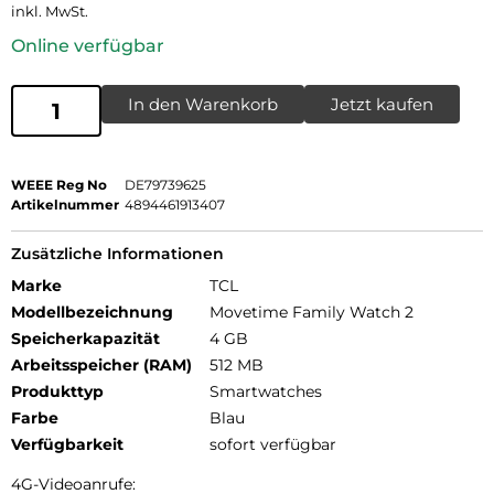
inkl. MwSt.
Online verfügbar
In den Warenkorb
Jetzt kaufen
WEEE Reg No
DE79739625
Artikelnummer
4894461913407
Zusätzliche Informationen
Marke
TCL
Modellbezeichnung
Movetime Family Watch 2
Speicherkapazität
4 GB
Arbeitsspeicher (RAM)
512 MB
Produkttyp
Smartwatches
Farbe
Blau
Verfügbarkeit
sofort verfügbar
4G-Videoanrufe: