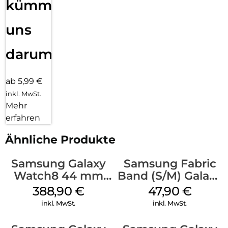
kümmern
uns
darum!
ab 5,99 €
inkl. MwSt.
Mehr
erfahren
Ähnliche Produkte
Samsung Galaxy
Samsung Fabric
Watch8 44 mm
Band (S/M) Galaxy
Graphite
Watch8/Watch8
388,90
€
47,90
€
Classic Red
inkl. MwSt.
inkl. MwSt.